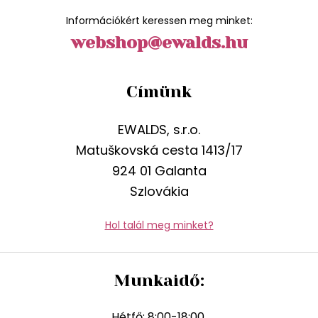
Információkért keressen meg minket:
webshop@ewalds.hu
Címünk
EWALDS, s.r.o.
Matuškovská cesta 1413/17
924 01 Galanta
Szlovákia
Hol talál meg minket?
Munkaidő:
Hétfő: 8:00-18:00,