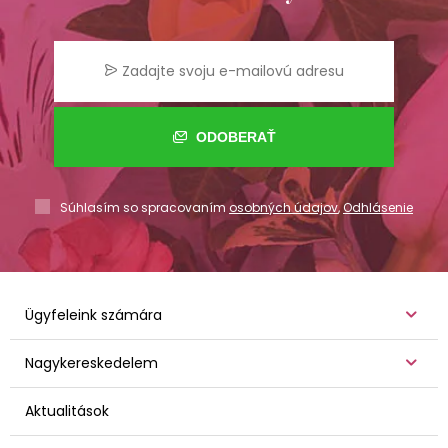
ODOBERAŤ
Súhlasím so spracovaním
osobných údajov
,
Odhlásenie
Ügyfeleink számára
Nagykereskedelem
Aktualitások