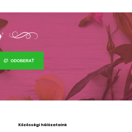
y
ODOBERAŤ
Közösségi hálózataink