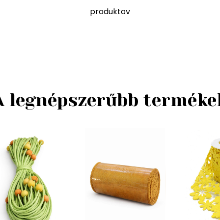
produktov
A legnépszerűbb terméke