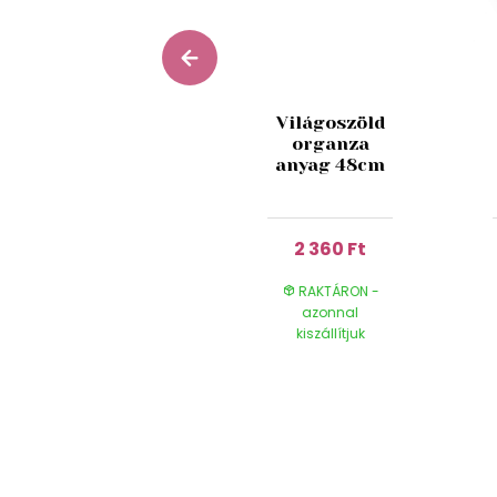
Barnásezüst
Világoszöld
színű
organza
exkluzív
anyag 48cm
szalag
4 040 Ft
2 360 Ft
RAKTÁRON -
RAKTÁRON -
azonnal
azonnal
kiszállítjuk
kiszállítjuk