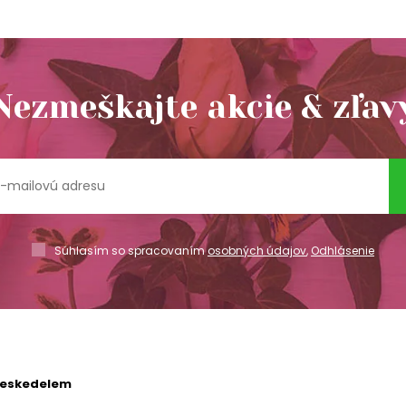
Nezmeškajte akcie & zľav
Súhlasím so spracovaním
osobných údajov
,
Odhlásenie
reskedelem