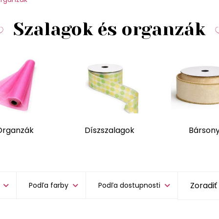
Szalagok és organzák
Organzák
Díszszalagok
Bárson
Podľa farby
Podľa dostupnosti