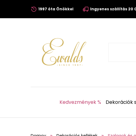
1997 óta Önökkel
Ingyenes szállítás 20 0
Kedvezmények %
Dekorációk s
Domov
Dekorációs kellékek
Szalagok és 