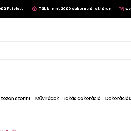
00 Ft felett
Több mint 3000 dekoráció raktáron
we
zezon szerint
Művirágok
Lakás dekoráció
Dekorációs
organzák