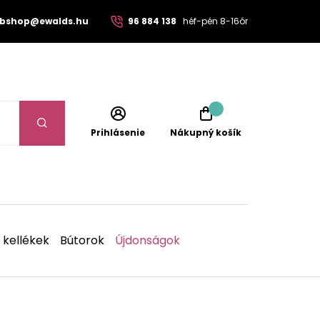
bshop@ewalds.hu
96 884 138
héf-pén 8-16ór
Prihlásenie
Nákupný košík
 kellékek
Bútorok
Újdonságok