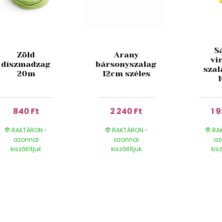
S
Zöld
Arany
vi
díszmadzag
bársonyszalag
szal
20m
12cm széles
840 Ft
2 240 Ft
1 
RAKTÁRON -
RAKTÁRON -
RAK
azonnal
azonnal
az
kiszállítjuk
kiszállítjuk
kisz