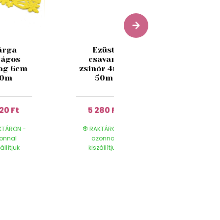
Rézszín
árga
Ezüst
átlátsz
rágos
csavart
szalag
ag 6cm
zsinór 4mm
csíkokka
10m
50m
4cm
920 Ft
5 280 Ft
2 720 Ft
TÁRON -
RAKTÁRON -
RAKTÁRON
onnal
azonnal
azonnal
állítjuk
kiszállítjuk
kiszállítjuk