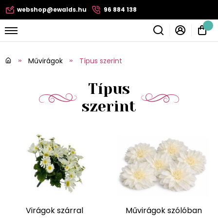
webshop@ewalds.hu
96 884 138
Művirágok
Típus szerint
Típus
szerint
Virágok szárral
Művirágok szólóban