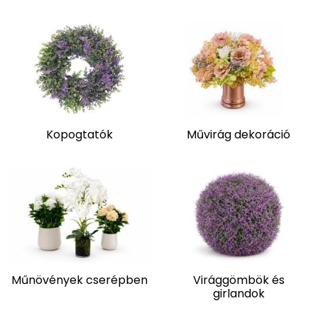
Kopogtatók
Művirág dekoráció
Műnövények cserépben
Virággömbök és
girlandok