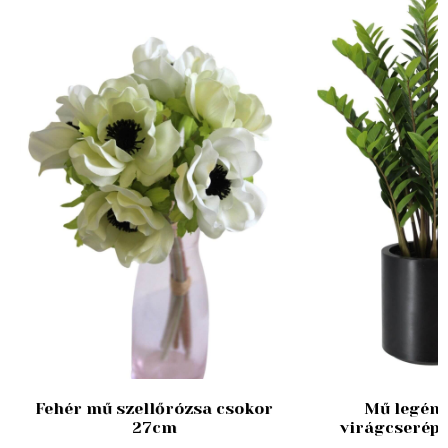
Fehér mű szellőrózsa csokor
Mű legén
m
27cm
virágcserép