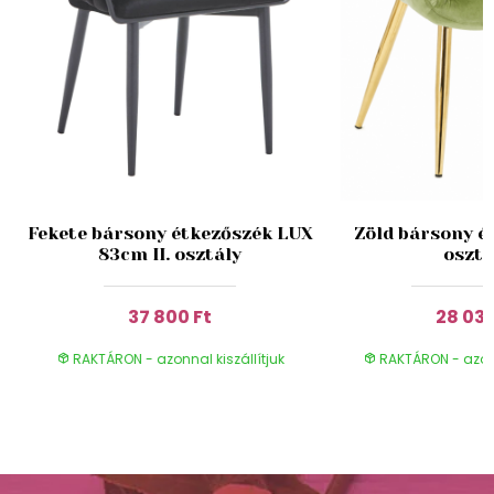
Fekete bársony étkezőszék LUX
Zöld bársony ét
83cm II. osztály
osztá
37 800 Ft
28 030
RAKTÁRON - azonnal kiszállítjuk
RAKTÁRON - azonn