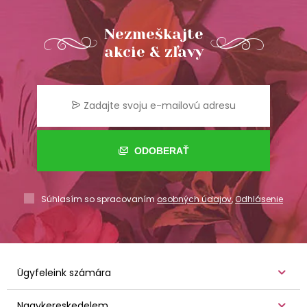
Nezmeškajte
akcie & zľavy
ODOBERAŤ
Súhlasím so spracovaním
osobných údajov
,
Odhlásenie
Ügyfeleink számára
Nagykereskedelem