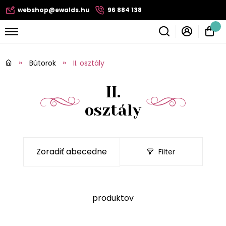
webshop@ewalds.hu
96 884 138
Bútorok
II. osztály
II.
osztály
Filter
produktov