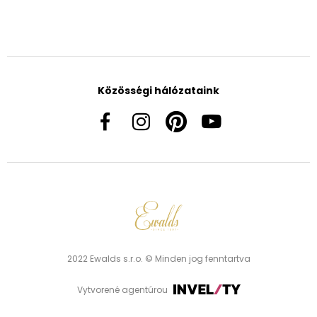
Közösségi hálózataink
2022 Ewalds s.r.o. © Minden jog fenntartva
Vytvorené agentúrou