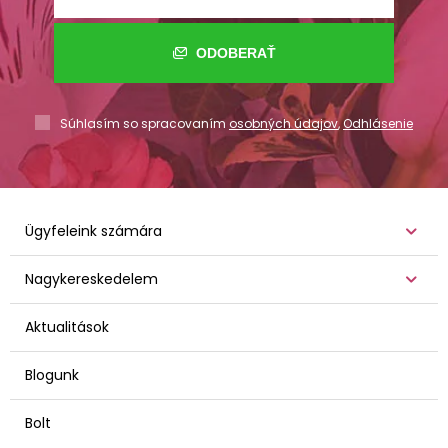
ODOBERAŤ
Súhlasím so spracovaním
osobných údajov
,
Odhlásenie
Ügyfeleink számára
Nagykereskedelem
Aktualitások
Blogunk
Bolt