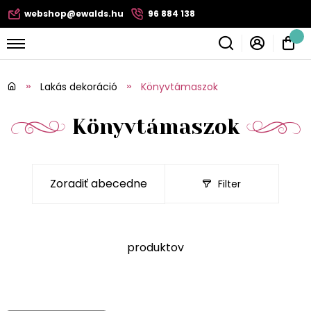
webshop@ewalds.hu
96 884 138
Lakás dekoráció
Könyvtámaszok
Könyvtámaszok
Filter
produktov