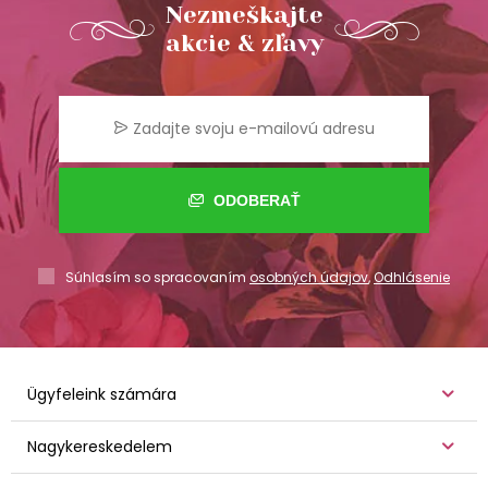
Nezmeškajte
akcie & zľavy
ODOBERAŤ
Súhlasím so spracovaním
osobných údajov
,
Odhlásenie
Ügyfeleink számára
Nagykereskedelem