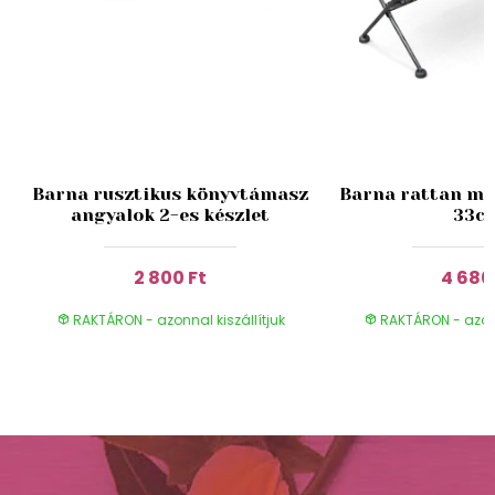
k
Barna rusztikus könyvtámasz
Barna rattan ma
angyalok 2-es készlet
33c
2 800 Ft
4 680
RAKTÁRON - azonnal kiszállítjuk
RAKTÁRON - azonn