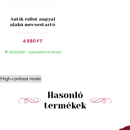
Antik ezüst angyal
alakú mécsestartó
4 580 FT
SKLADOM - odosielame ihneď
High-contrast mode
Hasonló
termékek