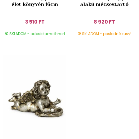
élet könyvén 16cm
alakú mécsestartó
3 510 FT
8 920 FT
SKLADOM - odosielame ihneď
SKLADOM - posledné kusy!