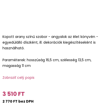
Kopott arany színű szobor - angyalok az élet könyvén -
egyedülálló díszként, ill. dekorációk kiegészítéseként is
használható.
Paraméterek: hosszúság 16,5 cm, szélesség 13,5 cm,
magasság 11 cm
Zobraziť celý popis
3 510 FT
2 770 FT bez DPH