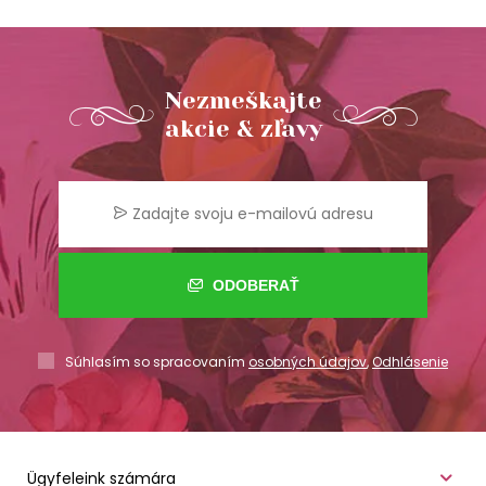
Nezmeškajte
akcie & zľavy
ODOBERAŤ
Súhlasím so spracovaním
osobných údajov
,
Odhlásenie
Ügyfeleink számára