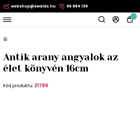
webshop@ewalds.hu
96 884 138
Antik arany angyalok az
élet könyvén 16cm
21789
Kód produktu: