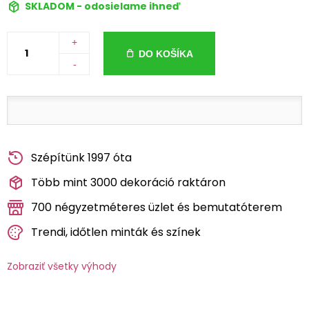
SKLADOM - odosielame ihneď
+
DO KOŠÍKA
-
Szépítünk 1997 óta
Több mint 3000 dekoráció raktáron
700 négyzetméteres üzlet és bemutatóterem
Trendi, időtlen minták és színek
Zobraziť všetky výhody