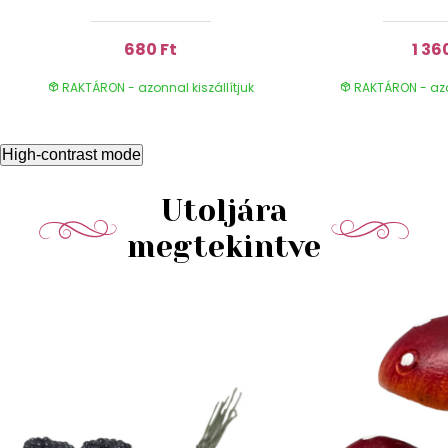
680 Ft
1 36
RAKTÁRON - azonnal kiszállítjuk
RAKTÁRON - azon
High-contrast mode
Utoljára
megtekintve