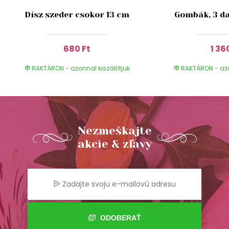
Dísz szeder csokor 13 cm
Gombák, 3 da
680 Ft
1 36
RAKTÁRON - azonnal kiszállítjuk
RAKTÁRON - azon
Nezmeškajte
akcie & zľavy
ODOBERAŤ