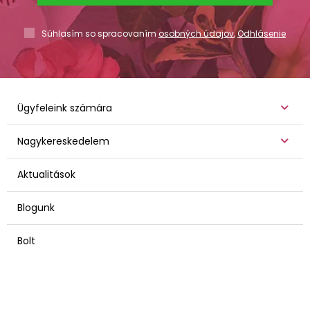
Súhlasím so spracovaním
osobných údajov
,
Odhlásenie
Ügyfeleink számára
Nagykereskedelem
Aktualitások
Blogunk
Bolt