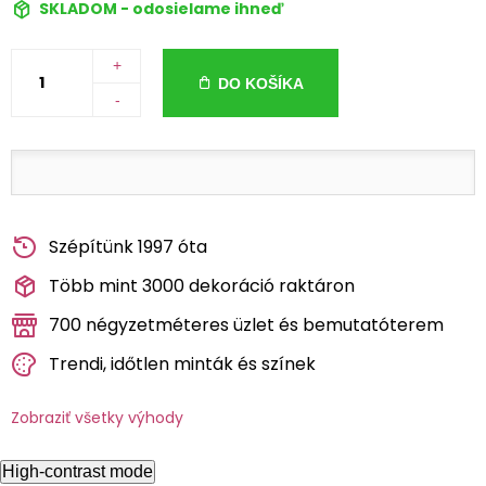
SKLADOM - odosielame ihneď
+
DO KOŠÍKA
-
Szépítünk 1997 óta
Több mint 3000 dekoráció raktáron
700 négyzetméteres üzlet és bemutatóterem
Trendi, időtlen minták és színek
Zobraziť všetky výhody
High-contrast mode