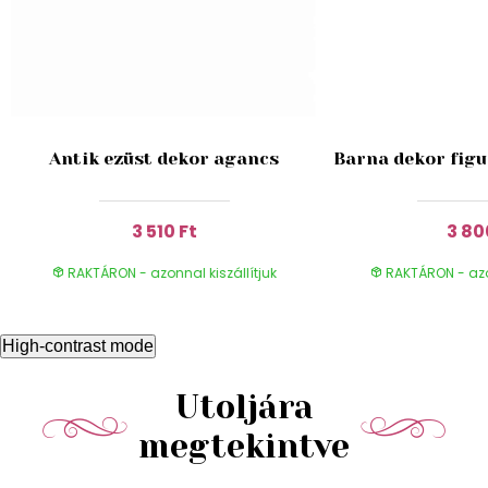
Antik ezüst dekor agancs
Barna dekor figu
3 510 Ft
3 80
RAKTÁRON - azonnal kiszállítjuk
RAKTÁRON - azon
High-contrast mode
Utoljára
megtekintve