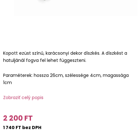
Kopott ezüst színű, karácsonyi dekor díszkés. A díszkést a
hatuljánál fogva fel lehet függeszteni.
Paraméterek: hossza 26cm, szélessége 4cm, magassága
1cm
Zobraziť celý popis
2 200 FT
1 740 FT bez DPH