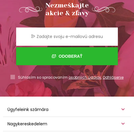
Nezmeškajte
akcie & zľavy
ODOBERAŤ
Súhlasím so spracovaním
osobných údajov
,
Odhlásenie
Ügyfeleink számára
Nagykereskedelem