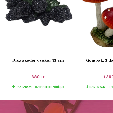
Dísz szeder csokor 13 cm
Gombák, 3 da
680 Ft
1 36
RAKTÁRON - azonnal kiszállítjuk
RAKTÁRON - azon