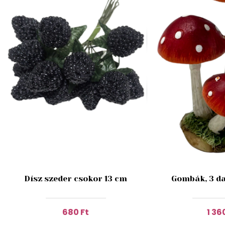
Dísz szeder csokor 13 cm
Gombák, 3 da
680 Ft
1 36