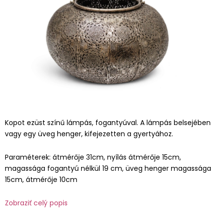
Kopot ezüst színű lámpás, fogantyúval. A lámpás belsejében
vagy egy üveg henger, kifejezetten a gyertyához.
Paraméterek: átmérője 31cm, nyílás átmérője 15cm,
magassága fogantyú nélkül 19 cm, üveg henger magassága
15cm, átmérője 10cm
Zobraziť celý popis