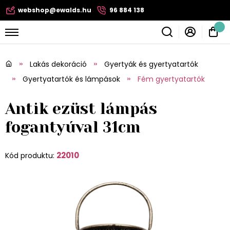
webshop@ewalds.hu
96 884 138
Lakás dekoráció
Gyertyák és gyertyatartók
Gyertyatartók és lámpások
Fém gyertyatartók
Antik ezüst lámpás
fogantyúval 31cm
22010
Kód produktu: