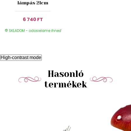
lámpás 21cm
6 740 FT
SKLADOM - odosielame ihneď
High-contrast mode
Hasonló
termékek