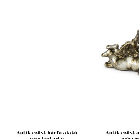
Antik ezüst hárfa alakú
Antik ezüst 
gyertyatartó
mécses