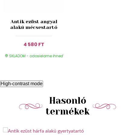
Antik ezüst angyal
alakú mécsestartó
4 580 FT
SKLADOM - odosielame ihneď
High-contrast mode
Hasonló
termékek