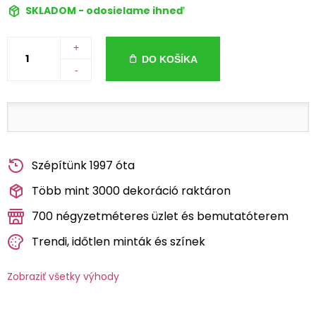
SKLADOM - odosielame ihneď
+
DO KOŠÍKA
-
Szépítünk 1997 óta
Több mint 3000 dekoráció raktáron
700 négyzetméteres üzlet és bemutatóterem
Trendi, időtlen minták és színek
Zobraziť všetky výhody