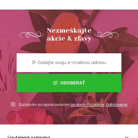
Nezmeškajte
akcie & zľavy
ODOBERAŤ
Súhlasím so spracovaním
osobných údajov
,
Odhlásenie
Ügyfeleink számára