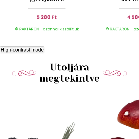
5 280 Ft
4 58
RAKTÁRON - azonnal kiszállítjuk
RAKTÁRON - azon
High-contrast mode
Utoljára
megtekintve