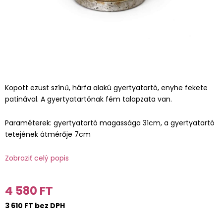
Kopott ezüst színű, hárfa alakú gyertyatartó, enyhe fekete
patinával. A gyertyatartónak fém talapzata van.
Paraméterek: gyertyatartó magassága 31cm, a gyertyatartó
tetejének átmérője 7cm
Zobraziť celý popis
4 580 FT
3 610 FT bez DPH