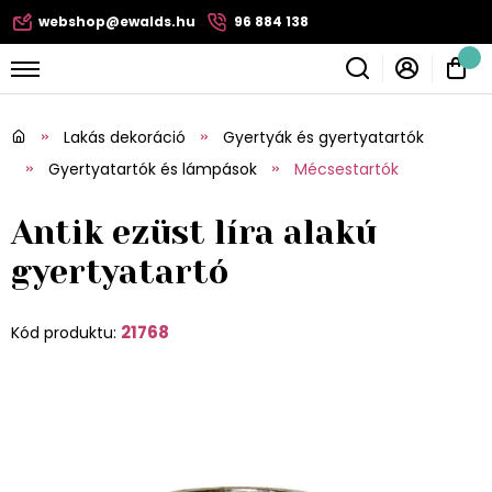
webshop@ewalds.hu
96 884 138
Lakás dekoráció
Gyertyák és gyertyatartók
Gyertyatartók és lámpások
Mécsestartók
Antik ezüst líra alakú
gyertyatartó
21768
Kód produktu: