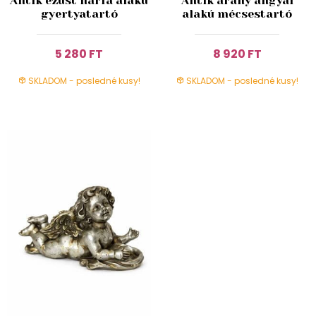
Antik ezüst hárfa alakú
Antik arany angyal
gyertyatartó
alakú mécsestartó
5 280 FT
8 920 FT
SKLADOM - posledné kusy!
SKLADOM - posledné kusy!