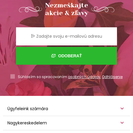
Nezmeškajte
akcie & zľavy
ODOBERAŤ
Súhlasím so spracovaním
osobných údajov
,
Odhlásenie
Ügyfeleink számára
Nagykereskedelem