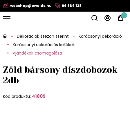
webshop@ewalds.hu
96 884 138
Dekorációk szezon szerint
Karácsonyi dekoráció
Karácsonyi dekorációs kellékek
Ajándékok csomagolása
Zöld bársony díszdobozok
2db
41805
Kód produktu: