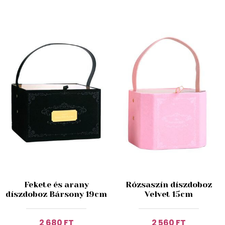
Fekete és arany
Rózsaszín díszdoboz
díszdoboz Bársony 19cm
Velvet 15cm
2 680 FT
2 560 FT