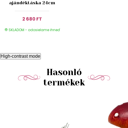
ajándéktáska 24cm
2 680 FT
SKLADOM - odosielame ihneď
High-contrast mode
Hasonló
termékek