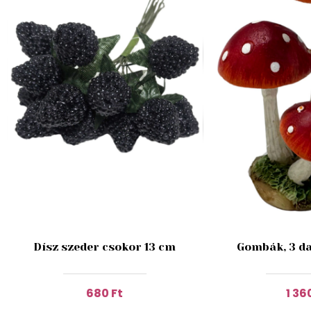
Dísz szeder csokor 13 cm
Gombák, 3 da
680 Ft
1 36