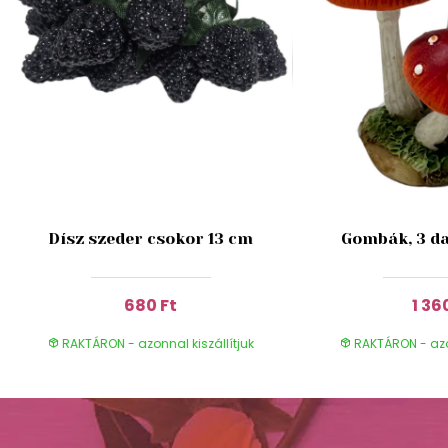
Dísz szeder csokor 13 cm
Gombák, 3 da
680 Ft
1 36
RAKTÁRON - azonnal kiszállítjuk
RAKTÁRON - azon