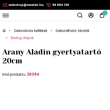
webshop@ewalds.hu
96 884 138
Dekorációs kellékek
Dekorálható tárolók
Bádog alapok
Arany Aladin gyertyatartó
20cm
26394
Kód produktu: