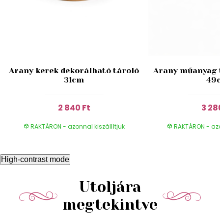
Arany kerek dekorálható tároló
Arany műanyag t
31cm
49
2 840 Ft
3 28
RAKTÁRON - azonnal kiszállítjuk
RAKTÁRON - azon
High-contrast mode
Utoljára
megtekintve