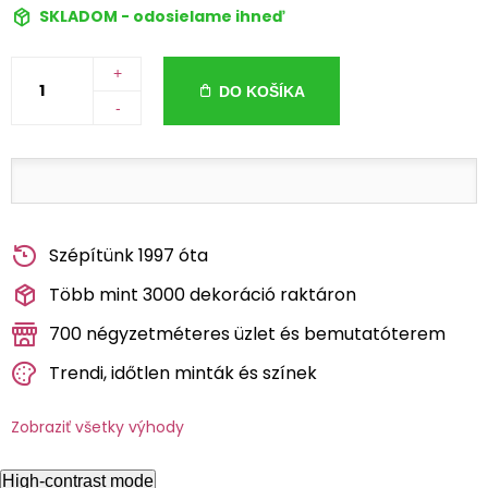
SKLADOM - odosielame ihneď
+
DO KOŠÍKA
-
Szépítünk 1997 óta
Több mint 3000 dekoráció raktáron
700 négyzetméteres üzlet és bemutatóterem
Trendi, időtlen minták és színek
Zobraziť všetky výhody
High-contrast mode