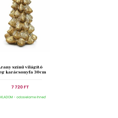
Arany színű világító
eg karácsonyfa 30cm
7 720 FT
KLADOM - odosielame ihneď