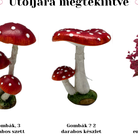
Utoljára megtekintve
mbák, 3
Gombák ? 2
abos szett
darabos készlet
e