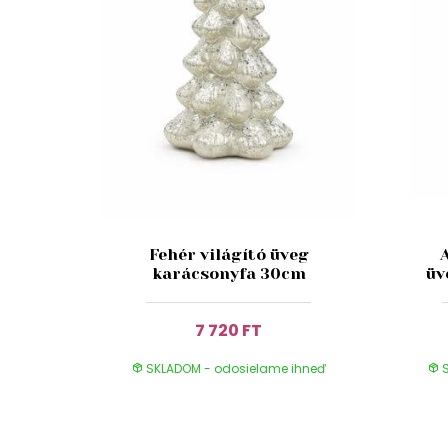
Fehér világító üveg
karácsonyfa 30cm
üv
7 720 FT
SKLADOM - odosielame ihneď
S