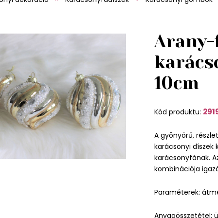
Arany-
karács
10cm
291
Kód produktu:
A gyönyörű, részle
karácsonyi díszek 
karácsonyfának. A
kombinációja igazá
Paraméterek: átm
Anyagösszetétel: 