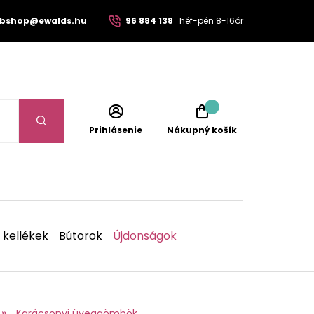
bshop@ewalds.hu
96 884 138
héf-pén 8-16ór
Prihlásenie
Nákupný košík
 kellékek
Bútorok
Újdonságok
Karácsonyi üveggömbök