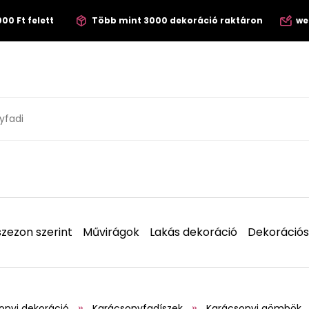
00 Ft felett
Több mint 3000 dekoráció raktáron
we
zezon szerint
Művirágok
Lakás dekoráció
Dekorációs
onyi dekoráció
Karácsonyfadíszek
Karácsonyi gömbök