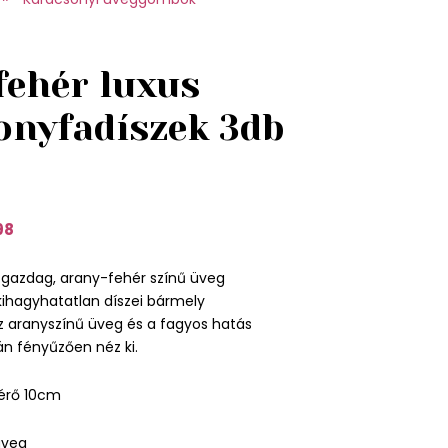
fehér luxus
onyfadíszek 3db
98
tgazdag, arany-fehér színű üveg
kihagyhatatlan díszei bármely
z aranyszínű üveg és a fagyos hatás
n fényűzően néz ki.
érő 10cm
üveg