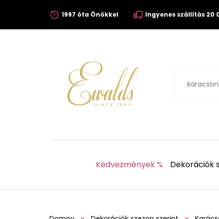
1997 óta Önökkel
Ingyenes szállítás 20 0
Kedvezmények %
Dekorációk s
Domov
Dekorációk szezon szerint
Karács