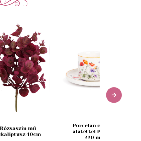
Porcelán csésze
Rózsaszín mű
alátéttel Pipacs
ukaliptusz 40cm
220 ml