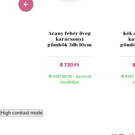
üveg
Arany fehér üveg
Kék 
onyi
karácsonyi
ka
Cezmina
gömbök 3db 10cm
gömbö
10cm
 Ft
8 730 Ft
8
- azonnal
RAKTÁRON - azonnal
RAKT
ítjuk
kiszállítjuk
k
High-contrast mode