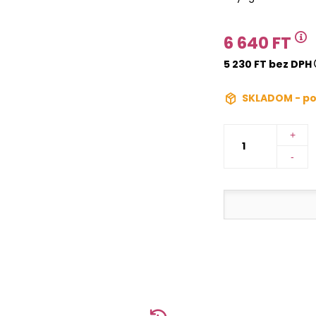
6 640 FT
5 230 FT bez DPH
SKLADOM - po
+
-