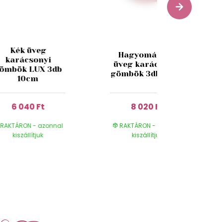
Kék üveg
Hagyományos
karácsonyi
üveg karácsonyi
ömbök LUX 3db
gömbök 3db 10cm
10cm
6 040 Ft
8 020 Ft
RAKTÁRON - azonnal
RAKTÁRON - azonnal
kiszállítjuk
kiszállítjuk