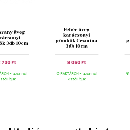
Fehér üveg
arany üveg
karácsonyi
rácsonyi
gömbök Cezmina
g
k 3db 10cm
3db 10cm
 730 Ft
8 050 Ft
ÁRON - azonnal
RAKTÁRON - azonnal
iszállítjuk
kiszállítjuk