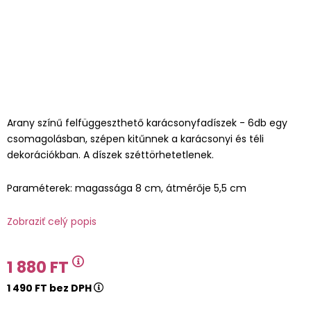
Arany színű felfüggeszthető karácsonyfadíszek - 6db egy
csomagolásban, szépen kitűnnek a karácsonyi és téli
dekorációkban. A díszek széttörhetetlenek.
Paraméterek: magassága 8 cm, átmérője 5,5 cm
Zobraziť celý popis
1 880 FT
1 490 FT bez DPH