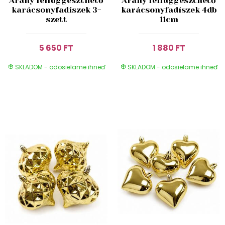
Arany felfüggeszthető
Arany felfüggeszthető
karácsonyfadíszek 3-
karácsonyfadíszek 4db
szett
11cm
5 650 FT
1 880 FT
SKLADOM - odosielame ihneď
SKLADOM - odosielame ihneď