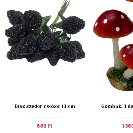
Dísz szeder csokor 13 cm
Gombák, 3 da
680 Ft
1 36