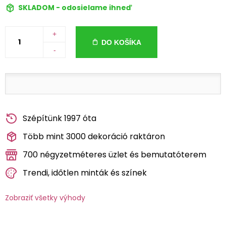
SKLADOM - odosielame ihneď
+
DO KOŠÍKA
-
Szépítünk 1997 óta
Több mint 3000 dekoráció raktáron
700 négyzetméteres üzlet és bemutatóterem
Trendi, időtlen minták és színek
Zobraziť všetky výhody