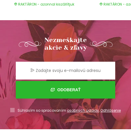
RAKTÁRON - azonnal kiszállítjuk
RAKTÁRON - azon
Nezmeškajte
akcie & zľavy
ODOBERAŤ
Súhlasím so spracovaním
osobných údajov
,
Odhlásenie