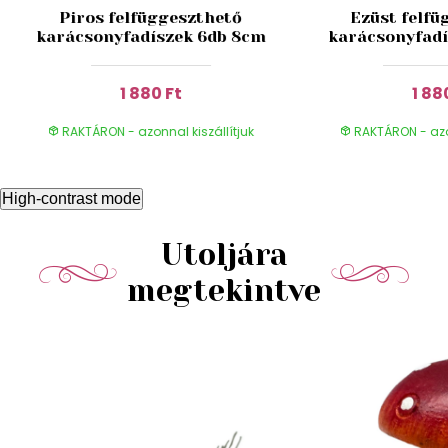
Piros felfüggeszthető
Ezüst felfü
karácsonyfadíszek 6db 8cm
karácsonyfadí
1 880 Ft
1 88
RAKTÁRON - azonnal kiszállítjuk
RAKTÁRON - azon
High-contrast mode
Utoljára
megtekintve