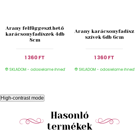
Arany felfüggeszthető
Arany karácsonyfadísz
karácsonyfadíszek 4db
szívek 6db 6cm
8cm
1 360 FT
1 360 FT
SKLADOM - odosielame ihneď
SKLADOM - odosielame ihneď
High-contrast mode
Hasonló
termékek