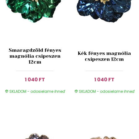
Smaragdzöld fényes
Kék fényes magnólia
magnólia csipeszen
csipeszen 12cm
12cm
1 040 FT
1 040 FT
SKLADOM - odosielame ihneď
SKLADOM - odosielame ihneď