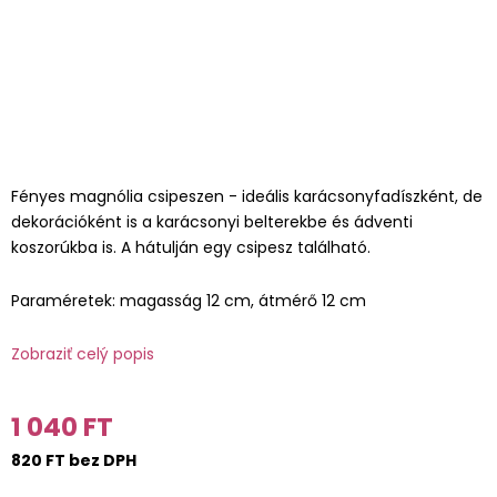
Fényes magnólia csipeszen - ideális karácsonyfadíszként, de
dekorációként is a karácsonyi belterekbe és ádventi
koszorúkba is. A hátulján egy csipesz található.
Paraméretek: magasság 12 cm, átmérő 12 cm
Zobraziť celý popis
1 040 FT
820 FT bez DPH