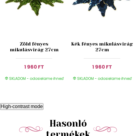
Zöld fényes
Kék fényes mikulásvirág
mikulásvirág 27cm
27cm
1 960 FT
1 960 FT
SKLADOM - odosielame ihneď
SKLADOM - odosielame ihneď
High-contrast mode
Hasonló
termékek