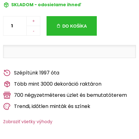
SKLADOM - odosielame ihneď
+
DO KOŠÍKA
-
Szépítünk 1997 óta
Több mint 3000 dekoráció raktáron
700 négyzetméteres üzlet és bemutatóterem
Trendi, időtlen minták és színek
Zobraziť všetky výhody