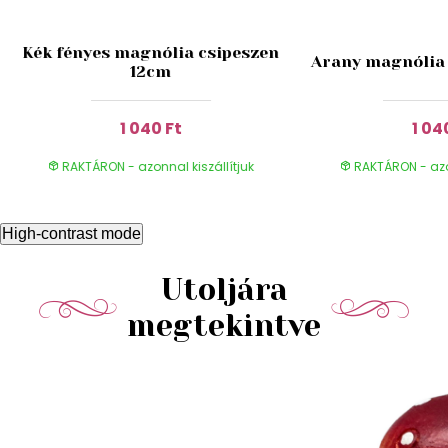
Kék fényes magnólia csipeszen
Arany magnólia 
12cm
1 040 Ft
1 04
RAKTÁRON - azonnal kiszállítjuk
RAKTÁRON - azon
High-contrast mode
Utoljára
megtekintve