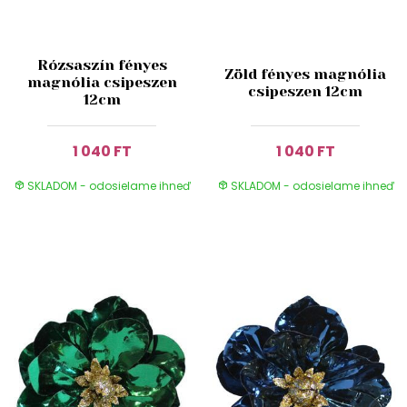
Rózsaszín fényes
Zöld fényes magnólia
magnólia csipeszen
csipeszen 12cm
12cm
1 040 FT
1 040 FT
SKLADOM - odosielame ihneď
SKLADOM - odosielame ihneď