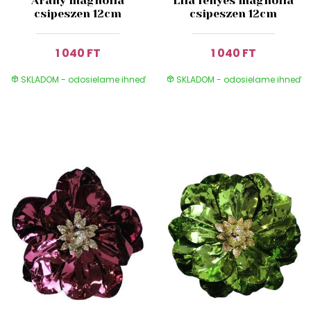
Arany magnólia
Lila fényes magnólia
csipeszen 12cm
csipeszen 12cm
1 040 FT
1 040 FT
SKLADOM - odosielame ihneď
SKLADOM - odosielame ihneď