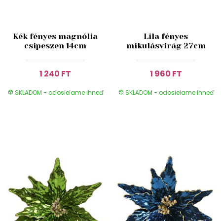
Kék fényes magnólia
Lila fényes
csipeszen 14cm
mikulásvirág 27cm
1 240 FT
1 960 FT
SKLADOM - odosielame ihneď
SKLADOM - odosielame ihneď