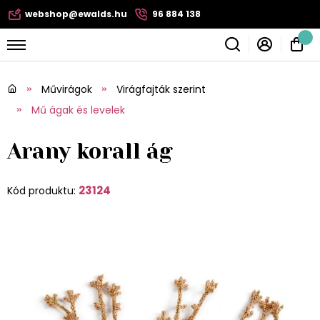
webshop@ewalds.hu
96 884 138
Művirágok
Virágfajták szerint
Mű ágak és levelek
Arany korall ág
23124
Kód produktu: