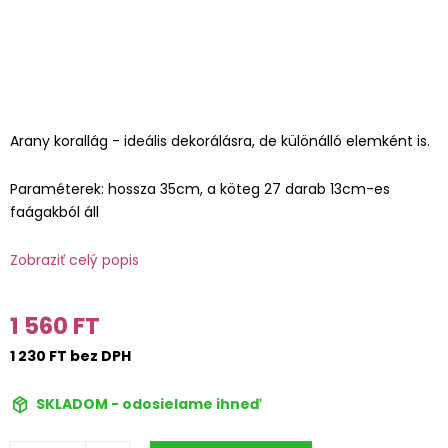
Arany korallág - ideális dekorálásra, de különálló elemként is.
Paraméterek: hossza 35cm, a köteg 27 darab 13cm-es
faágakból áll
Zobraziť celý popis
1 560 FT
1 230 FT bez DPH
SKLADOM - odosielame ihneď