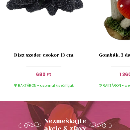
Dísz szeder csokor 13 cm
Gombák, 3 da
680 Ft
1 36
RAKTÁRON - azonnal kiszállítjuk
RAKTÁRON - azon
Nezmeškajte
akcie & zľavy