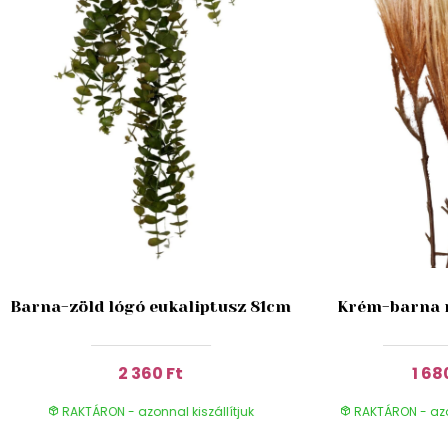
Barna-zöld lógó eukaliptusz 81cm
Krém-barna 
2 360 Ft
1 68
RAKTÁRON - azonnal kiszállítjuk
RAKTÁRON - azon