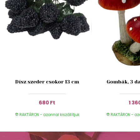
Dísz szeder csokor 13 cm
Gombák, 3 da
680 Ft
1 36
RAKTÁRON - azonnal kiszállítjuk
RAKTÁRON - azon