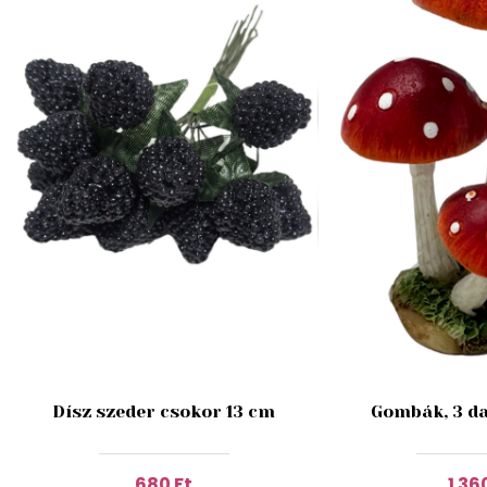
Dísz szeder csokor 13 cm
Gombák, 3 da
680 Ft
1 36