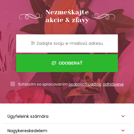
Nezmeškajte
akcie & zľavy
ODOBERAŤ
Súhlasím so spracovaním
osobných údajov
,
Odhlásenie
Ügyfeleink számára
Nagykereskedelem