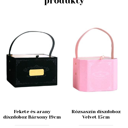
produkty
Fekete és arany
Rózsaszín díszdoboz
díszdoboz Bársony 19cm
Velvet 15cm