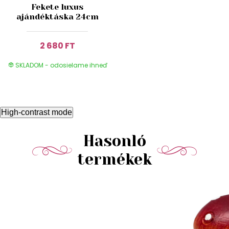
Fekete luxus
ajándéktáska 24cm
2 680 FT
SKLADOM - odosielame ihneď
High-contrast mode
Hasonló
termékek