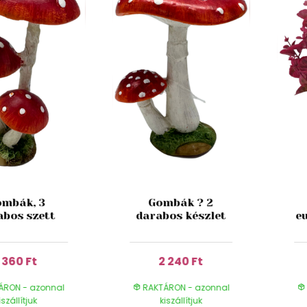
mbák, 3
Gombák ? 2
abos szett
darabos készlet
e
1 360 Ft
2 240 Ft
ÁRON - azonnal
RAKTÁRON - azonnal
iszállítjuk
kiszállítjuk