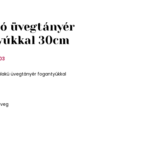
zó üvegtányér
yúkkal 30cm
03
alakú üvegtányér fogantyúkkal
üveg