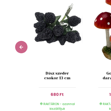
esh Fig
Dísz szeder
Go
 180 ml
csokor 13 cm
dar
 Ft
680 Ft
- azonnal
RAKTÁRON - azonnal
RAKT
ítjuk
kiszállítjuk
k