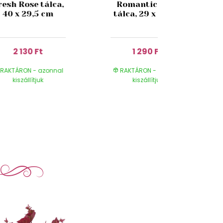
resh Rose tálca,
Romantic Rose
40 x 29,5 cm
tálca, 29 x 22 cm
2 130 Ft
1 290 Ft
RAKTÁRON - azonnal
RAKTÁRON - azonnal
kiszállítjuk
kiszállítjuk