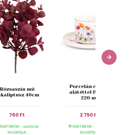
Porcelán csésze
Rózsaszín mű
alátéttel Pipacs
ukaliptusz 40cm
220 ml
760 Ft
2 750 Ft
RAKTÁRON - azonnal
RAKTÁRON - azonnal
kiszállítjuk
kiszállítjuk