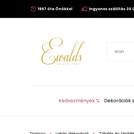
1997 óta Önökkel
Ingyenes szállítás 20 0
Kedvezmények %
Dekorációk s
Domov
Lakás dekoráció
Tálalás és teríté