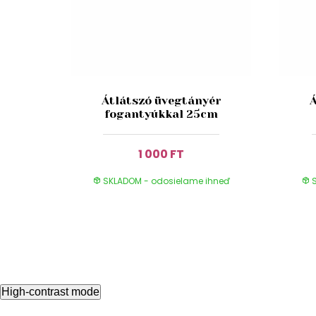
Átlátszó üvegtányér
fogantyúkkal 25cm
1 000 FT
SKLADOM - odosielame ihneď
S
High-contrast mode