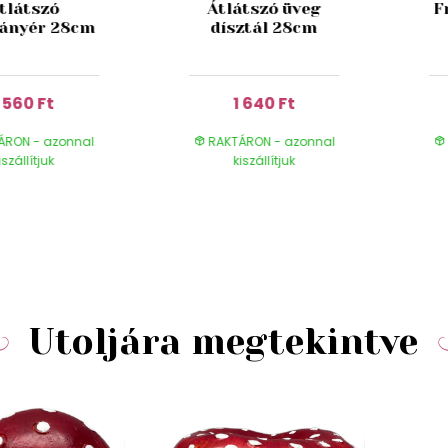
tlátszó
Átlátszó üveg
F
ányér 28cm
dísztál 28cm
1 560 Ft
1 640 Ft
ÁRON - azonnal
RAKTÁRON - azonnal
iszállítjuk
kiszállítjuk
Utoljára megtekintve