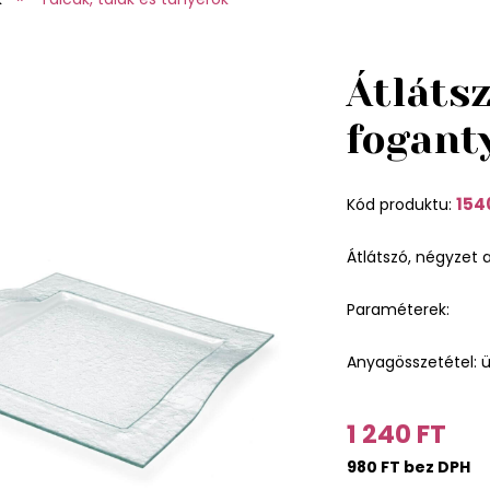
Átláts
fogant
154
Kód produktu:
Átlátszó, négyzet 
Paraméterek:
Anyagösszetétel: 
1 240 FT
980 FT bez DPH