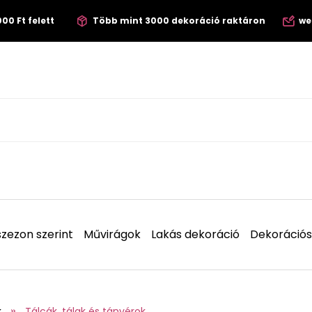
00 Ft felett
Több mint 3000 dekoráció raktáron
we
zezon szerint
Művirágok
Lakás dekoráció
Dekorációs
k
Tálcák, tálak és tányérok