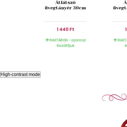
lipános
Átlátszó
Á
 6db
üvegtányér 30cm
üvegt
 Ft
1 440 Ft
- azonnal
RAKTÁRON - azonnal
RAKT
ítjuk
kiszállítjuk
k
High-contrast mode