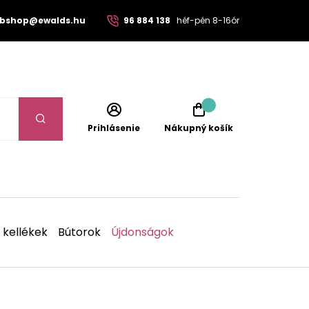
bshop@ewalds.hu
96 884 138
héf-pén 8-16ór
Prihlásenie
Nákupný košík
 kellékek
Bútorok
Újdonságok