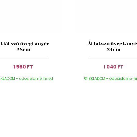
Átlátszó üvegtányér
Átlátszó üvegtányé
28cm
24cm
1 560 FT
1 040 FT
KLADOM - odosielame ihneď
SKLADOM - odosielame i