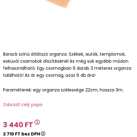
Barack színű átlátszó organza. Székek, autók, templomok,
esküvői csarnokok díszítésénél és még sok egyébb módon
felhasználható. Egy csomagban 6 darab 3 méteres organza
található! Az ár egy csomag, azaz 6 db ára!
Paraméterek: egy organza szélessége 22cm, hossza 3m.
Zobraziť celý popis
3 440 FT
2 710 FT bez DPH