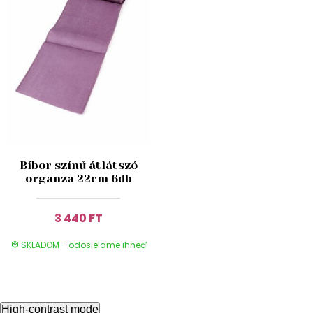
Bíbor színű átlátszó
organza 22cm 6db
3 440 FT
SKLADOM - odosielame ihneď
High-contrast mode