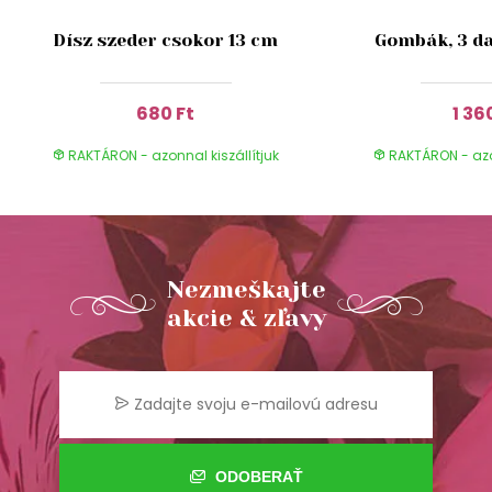
Dísz szeder csokor 13 cm
Gombák, 3 da
680 Ft
1 36
RAKTÁRON - azonnal kiszállítjuk
RAKTÁRON - azon
Nezmeškajte
akcie & zľavy
ODOBERAŤ