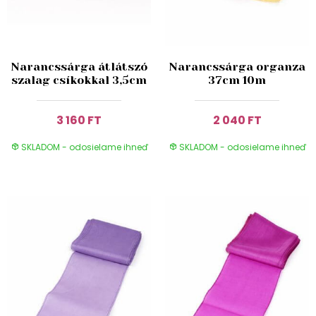
Narancssárga átlátszó
Narancssárga organza
szalag csíkokkal 3,5cm
37cm 10m
3 160 FT
2 040 FT
SKLADOM - odosielame ihneď
SKLADOM - odosielame ihneď