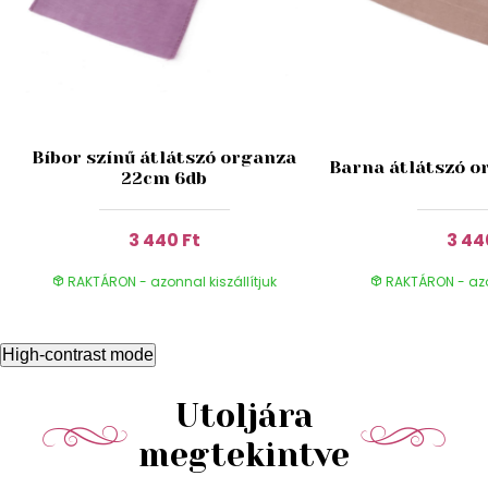
Bíbor színű átlátszó organza
Barna átlátszó o
22cm 6db
3 440 Ft
3 44
RAKTÁRON - azonnal kiszállítjuk
RAKTÁRON - azon
High-contrast mode
Utoljára
megtekintve