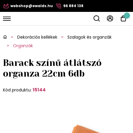
webshop@ewalds.hu
96 884 138
Dekorációs kellékek
Szalagok és organzák
Organzák
Barack színű átlátszó
organza 22cm 6db
15144
Kód produktu: