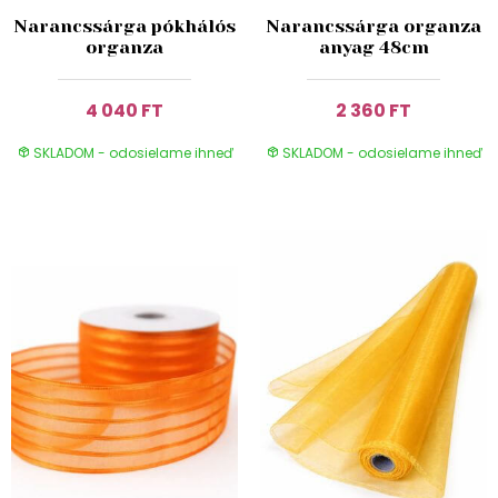
Narancssárga pókhálós
Narancssárga organza
organza
anyag 48cm
4 040 FT
2 360 FT
SKLADOM - odosielame ihneď
SKLADOM - odosielame ihneď