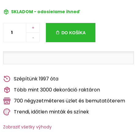
SKLADOM - odosielame ihneď
+
DO KOŠÍKA
-
Szépítünk 1997 óta
Több mint 3000 dekoráció raktáron
700 négyzetméteres üzlet és bemutatóterem
Trendi, időtlen minták és színek
Zobraziť všetky výhody