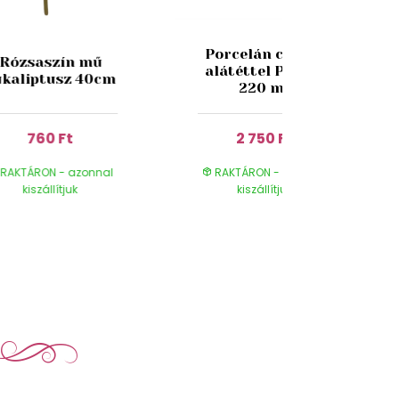
Porcelán csésze
Rózsaszín mű
alátéttel Pipacs
ukaliptusz 40cm
220 ml
760 Ft
2 750 Ft
RAKTÁRON - azonnal
RAKTÁRON - azonnal
kiszállítjuk
kiszállítjuk