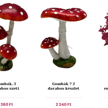
mbák, 3
Gombák ? 2
abos szett
darabos készlet
e
1 360 Ft
2 240 Ft