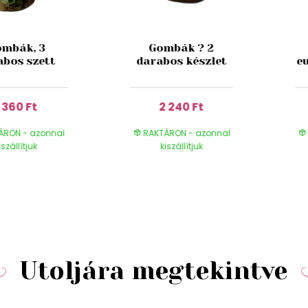
mbák, 3
Gombák ? 2
abos szett
darabos készlet
e
1 360 Ft
2 240 Ft
ÁRON - azonnal
RAKTÁRON - azonnal
iszállítjuk
kiszállítjuk
Utoljára megtekintve