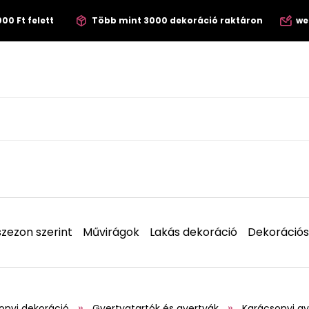
00 Ft felett
Több mint 3000 dekoráció raktáron
we
zezon szerint
Művirágok
Lakás dekoráció
Dekorációs
onyi dekoráció
Gyertyatartók és gyertyák
Karácsonyi gy