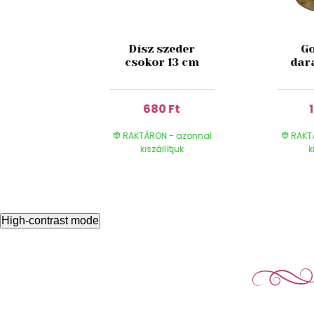
ed Wine
Dísz szeder
Go
 180 ml
csokor 13 cm
dar
 Ft
680 Ft
- azonnal
RAKTÁRON - azonnal
RAKT
ítjuk
kiszállítjuk
k
High-contrast mode