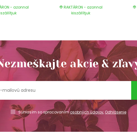
ÁRON - azonnal
RAKTÁRON - azonnal
iszállítjuk
kiszállítjuk
Nezmeškajte akcie & zľav
Súhlasím so spracovaním
osobných údajov
,
Odhlásenie