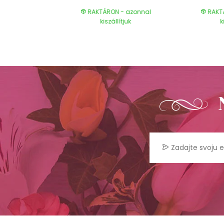
- azonnal
RAKTÁRON - azonnal
RAKT
ítjuk
kiszállítjuk
k