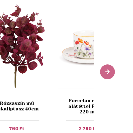
Porcelán csésze
Rózsaszín mű
alátéttel Pipacs
ukaliptusz 40cm
220 ml
760 Ft
2 750 Ft