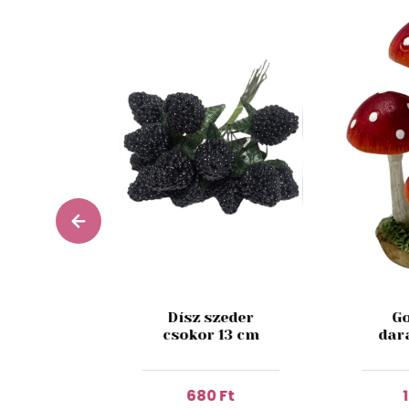
n üveg
Dísz szeder
Go
ár 6db
csokor 13 cm
dar
ml
 Ft
680 Ft