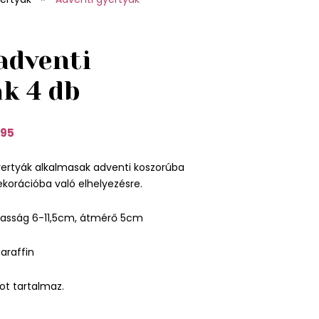
adventi
k 4 db
95
yertyák alkalmasak adventi koszorúba
korációba való elhelyezésre.
asság 6-11,5cm, átmérő 5cm
araffin
t tartalmaz.