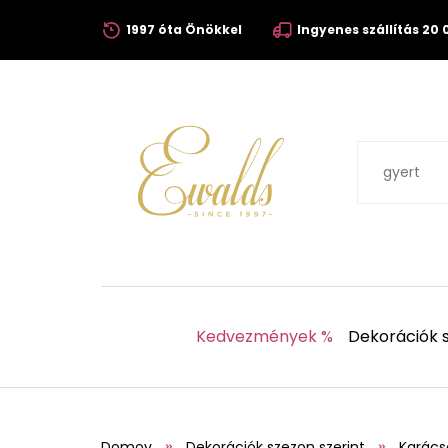
1997 óta Önökkel
Ingyenes szállítás 20 0
Kedvezmények %
Dekorációk s
Domov
Dekorációk szezon szerint
Karács