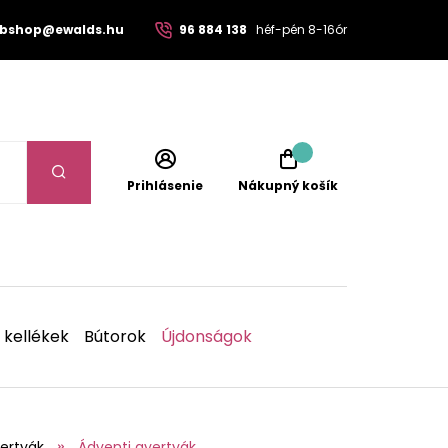
bshop@ewalds.hu
96 884 138
héf-pén 8-16ór
Prihlásenie
Nákupný košík
 kellékek
Bútorok
Újdonságok
ertyák
Ádventi gyertyák