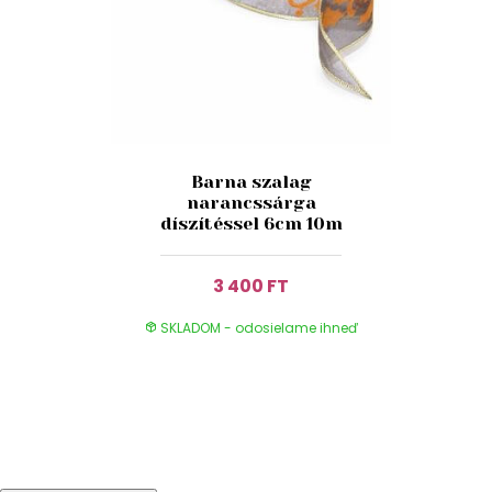
Barna szalag
narancssárga
díszítéssel 6cm 10m
3 400 FT
SKLADOM - odosielame ihneď