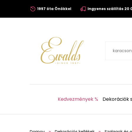
1997 óta Önökkel
Ingyenes szállítás 20 0
Kedvezmények %
Dekorációk s
Domov
Dekorációs kellékek
Szalagok és 