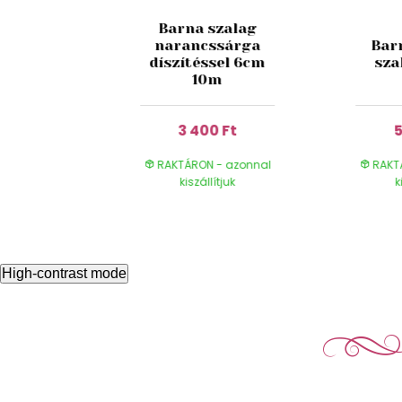
Barna szalag
ssárga
narancssárga
Bar
 szalag
díszítéssel 6cm
sza
l 3,5cm
10m
 Ft
3 400 Ft
5
- azonnal
RAKTÁRON - azonnal
RAKT
ítjuk
kiszállítjuk
k
High-contrast mode