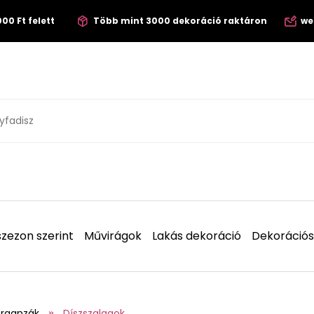
00 Ft felett
Több mint 3000 dekoráció raktáron
we
zezon szerint
Művirágok
Lakás dekoráció
Dekorációs
organzák
Díszszalagok