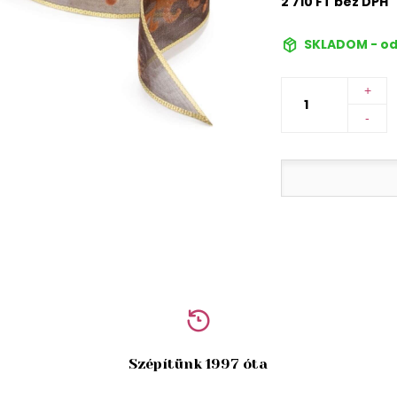
2 710 FT bez DPH
SKLADOM - od
+
-
Szépítünk 1997 óta