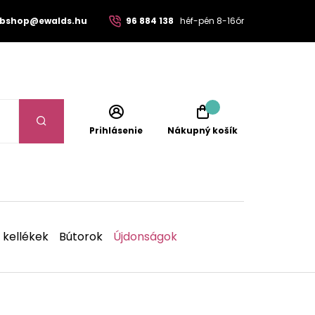
bshop@ewalds.hu
96 884 138
héf-pén 8-16ór
Prihlásenie
Nákupný košík
 kellékek
Bútorok
Újdonságok