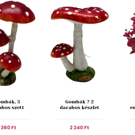
mbák, 3
Gombák ? 2
abos szett
darabos készlet
e
1 360 Ft
2 240 Ft