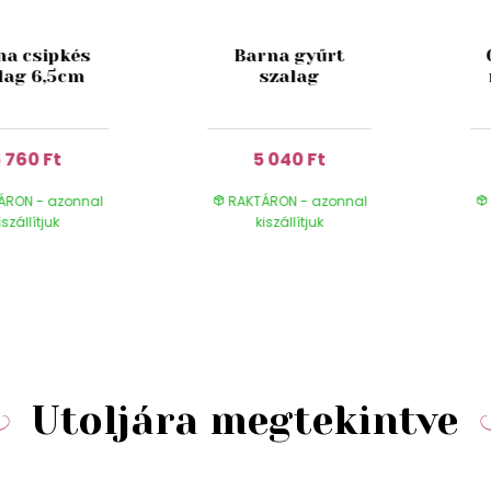
na csipkés
Barna gyűrt
lag 6,5cm
szalag
 760 Ft
5 040 Ft
ÁRON - azonnal
RAKTÁRON - azonnal
iszállítjuk
kiszállítjuk
Utoljára megtekintve