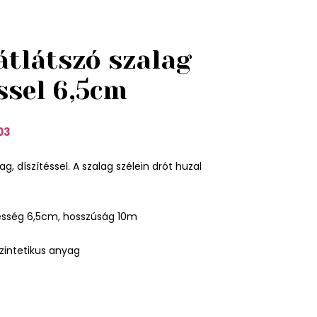
átlátszó szalag
ssel 6,5cm
03
ag, díszítéssel. A szalag szélein drót huzal
esség 6,5cm, hosszúság 10m
zintetikus anyag