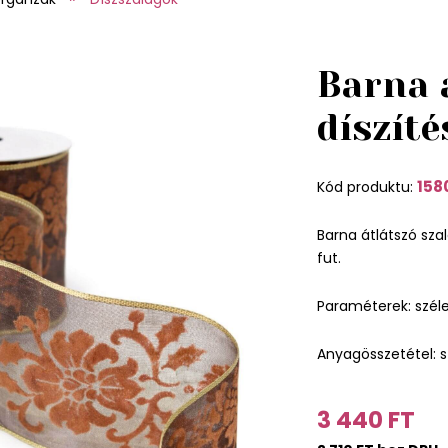
Barna 
díszíté
158
Kód produktu:
Barna átlátszó szal
fut.
Paraméterek: szél
Anyagösszetétel: s
3 440 FT