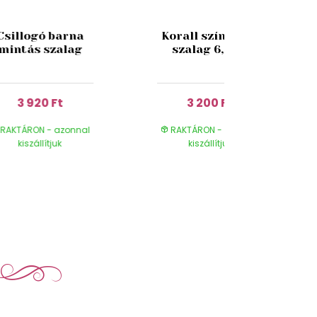
Csillogó barna
Korall színű juta
mintás szalag
szalag 6,5cm
3 920 Ft
3 200 Ft
RAKTÁRON - azonnal
RAKTÁRON - azonnal
kiszállítjuk
kiszállítjuk