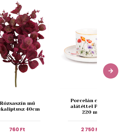
Porcelán csésze
Rózsaszín mű
alátéttel Pipacs
ukaliptusz 40cm
220 ml
760 Ft
2 750 Ft