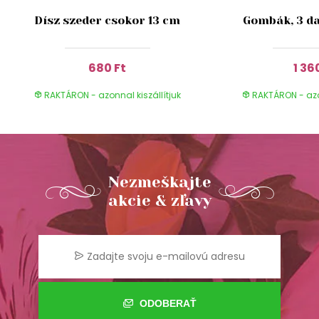
Dísz szeder csokor 13 cm
Gombák, 3 da
680 Ft
1 36
RAKTÁRON - azonnal kiszállítjuk
RAKTÁRON - azon
Nezmeškajte
akcie & zľavy
ODOBERAŤ