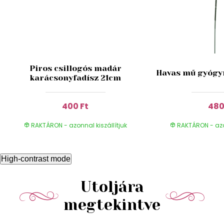
Piros csillogós madár
Havas mű gyógy
karácsonyfadísz 21cm
400 Ft
480
RAKTÁRON - azonnal kiszállítjuk
RAKTÁRON - azon
High-contrast mode
Utoljára
megtekintve