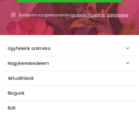
Súhlasím so spracovaním
osobných údajov
,
Odhlásenie
Ügyfeleink számára
Nagykereskedelem
Aktualitások
Blogunk
Bolt