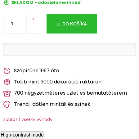
SKLADOM - odosielame ihneď
+
DO KOŠÍKA
-
Szépítünk 1997 óta
Több mint 3000 dekoráció raktáron
700 négyzetméteres üzlet és bemutatóterem
Trendi, időtlen minták és színek
Zobraziť všetky výhody
High-contrast mode