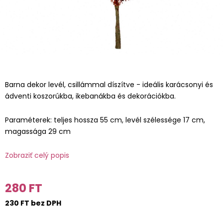
Barna dekor levél, csillámmal díszítve - ideális karácsonyi és
ádventi koszorúkba, ikebanákba és dekorációkba.
Paraméterek: teljes hossza 55 cm, levél szélessége 17 cm,
magassága 29 cm
Zobraziť celý popis
280 FT
230 FT bez DPH