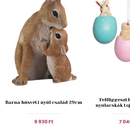
Felfüggeszth
Barna húsvéti nyúl család 29cm
nyulacskák to
9 930 Ft
7 04