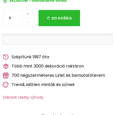
SKLADOM - odosielame ihneď
+
DO KOŠÍKA
-
Szépítünk 1997 óta
Több mint 3000 dekoráció raktáron
700 négyzetméteres üzlet és bemutatóterem
Trendi, időtlen minták és színek
Zobraziť všetky výhody