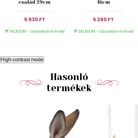
család 29cm
16cm
9 930 FT
5 280 FT
SKLADOM - odosielame ihneď
SKLADOM - odosielame ihneď
High-contrast mode
Hasonló
termékek