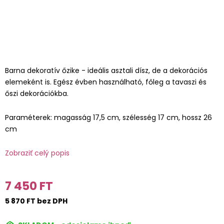
Barna dekoratív őzike - ideális asztali dísz, de a dekorációs
elemeként is. Egész évben használható, főleg a tavaszi és
őszi dekorációkba.
Paraméterek: magasság 17,5 cm, szélesség 17 cm, hossz 26
cm
Zobraziť celý popis
7 450 FT
5 870 FT bez DPH