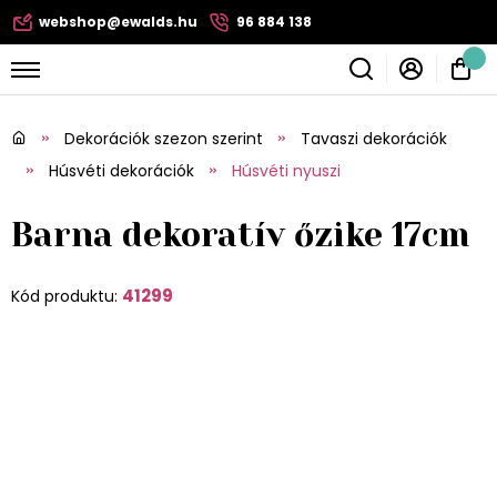
webshop@ewalds.hu
96 884 138
Dekorációk szezon szerint
Tavaszi dekorációk
Húsvéti dekorációk
Húsvéti nyuszi
Barna dekoratív őzike 17cm
41299
Kód produktu: