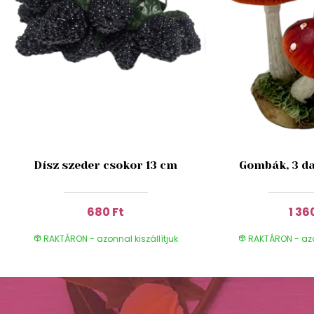
Dísz szeder csokor 13 cm
Gombák, 3 da
680 Ft
1 36
RAKTÁRON - azonnal kiszállítjuk
RAKTÁRON - azon