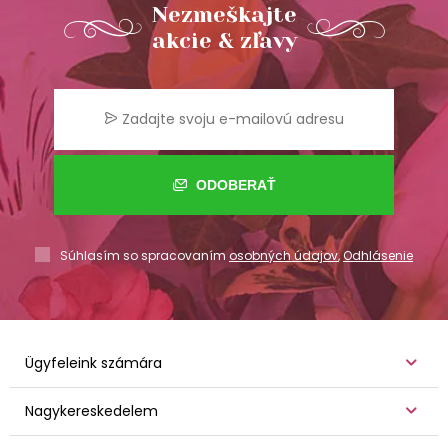
Nezmeškajte
akcie & zľavy
ODOBERAŤ
Súhlasím so spracovaním
osobných údajov
,
Odhlásenie
Ügyfeleink számára
Nagykereskedelem