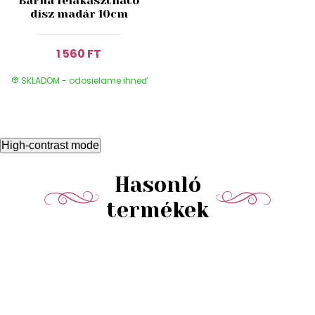
Barna felakasztható
dísz madár 10cm
1 560 FT
SKLADOM - odosielame ihneď
High-contrast mode
Hasonló
termékek