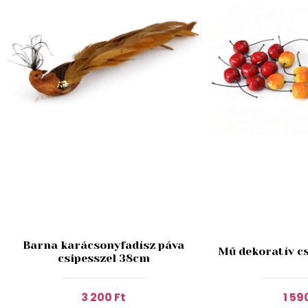
Barna karácsonyfadísz páva
Mű dekoratív c
csipesszel 38cm
3 200 Ft
1 59