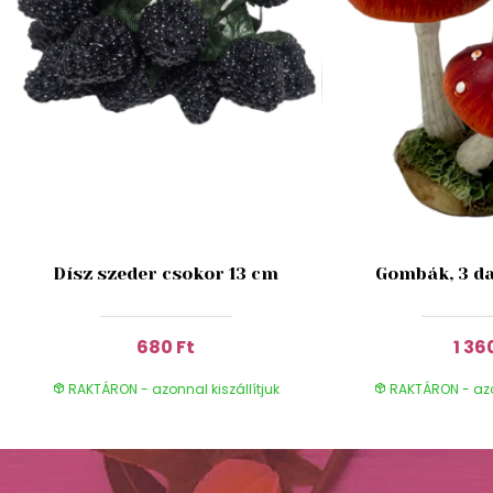
Dísz szeder csokor 13 cm
Gombák, 3 da
680 Ft
1 36
RAKTÁRON - azonnal kiszállítjuk
RAKTÁRON - azon