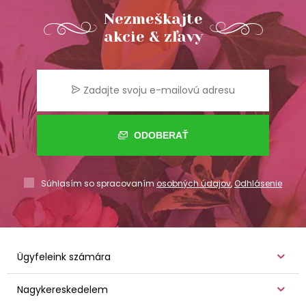
Nezmeškajte
akcie & zľavy
ODOBERAŤ
Súhlasím so spracovaním
osobných údajov
,
Odhlásenie
Ügyfeleink számára
Nagykereskedelem