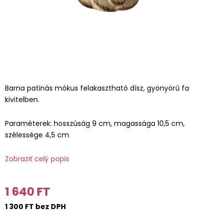
Barna patinás mókus felakasztható dísz, gyönyörű fa
kivitelben.
Paraméterek: hosszúság 9 cm, magassága 10,5 cm,
szélessége 4,5 cm
Zobraziť celý popis
1 640 FT
1 300 FT bez DPH