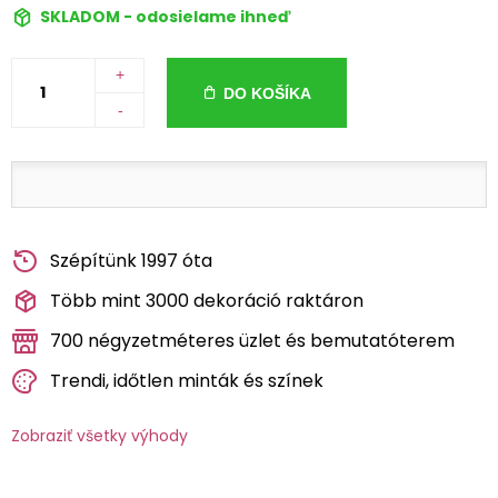
SKLADOM - odosielame ihneď
+
DO KOŠÍKA
-
Szépítünk 1997 óta
Több mint 3000 dekoráció raktáron
700 négyzetméteres üzlet és bemutatóterem
Trendi, időtlen minták és színek
Zobraziť všetky výhody