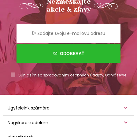
Nezmeškajte
akcie & zľavy
ODOBERAŤ
Súhlasím so spracovaním
osobných údajov
,
Odhlásenie
Ügyfeleink számára
Nagykereskedelem