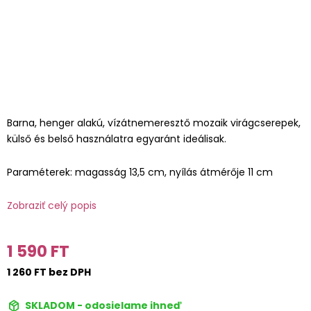
Barna, henger alakú, vízátnemeresztő mozaik virágcserepek,
külső és belső használatra egyaránt ideálisak.
Paraméterek: magasság 13,5 cm, nyílás átmérője 11 cm
Zobraziť celý popis
1 590 FT
1 260 FT bez DPH
SKLADOM - odosielame ihneď