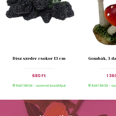
Dísz szeder csokor 13 cm
Gombák, 3 da
680 Ft
1 36
RAKTÁRON - azonnal kiszállítjuk
RAKTÁRON - azon