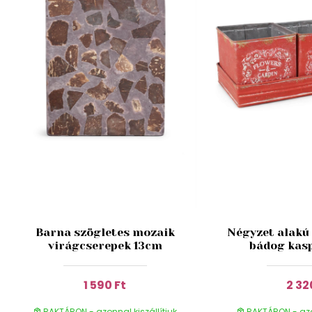
Barna szögletes mozaik
Négyzet alakú 
virágcserepek 13cm
bádog kasp
1 590 Ft
2 32
RAKTÁRON - azonnal kiszállítjuk
RAKTÁRON - azon