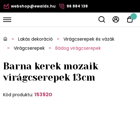
webshop@ewalds.hu
96 884 138
Lakás dekoráció
Virágcserepek és vázák
Virágcserepek
Bádog virágcserepek
Barna kerek mozaik
virágcserepek 13cm
15392O
Kód produktu: