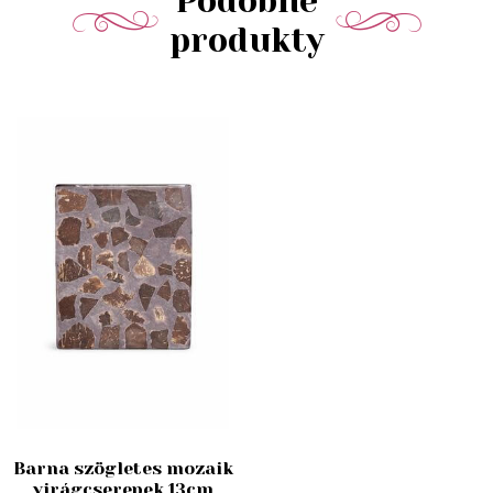
Podobné
produkty
Barna szögletes mozaik
virágcserepek 13cm