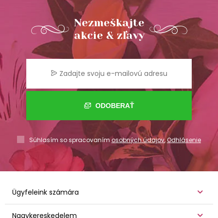
Nezmeškajte
akcie & zľavy
ODOBERAŤ
Súhlasím so spracovaním
osobných údajov
,
Odhlásenie
Ügyfeleink számára
Nagykereskedelem