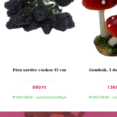
Dísz szeder csokor 13 cm
Gombák, 3 da
680 Ft
1 36
RAKTÁRON - azonnal kiszállítjuk
RAKTÁRON - azon