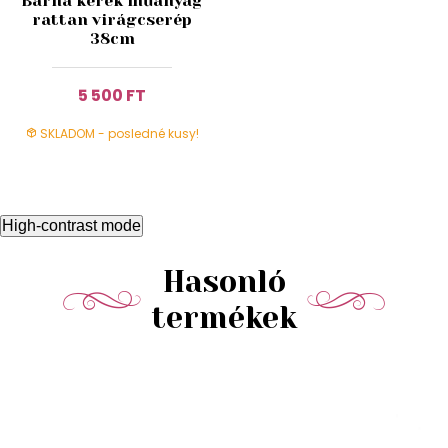
Barna kerek műanyag
rattan virágcserép
38cm
5 500 FT
SKLADOM - posledné kusy!
High-contrast mode
Hasonló
termékek