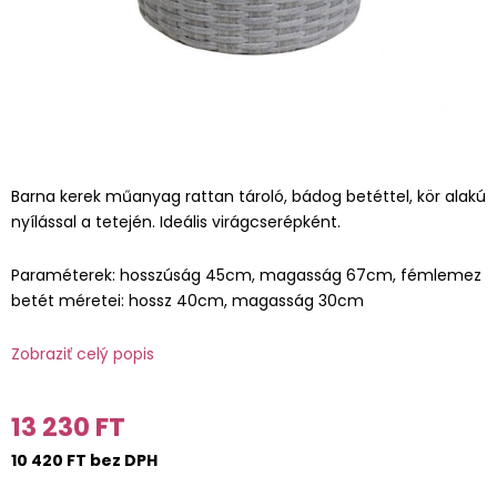
Barna kerek műanyag rattan tároló, bádog betéttel, kör alakú
nyílással a tetején. Ideális virágcserépként.
Paraméterek: hosszúság 45cm, magasság 67cm, fémlemez
betét méretei: hossz 40cm, magasság 30cm
Zobraziť celý popis
13 230 FT
10 420 FT bez DPH