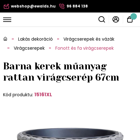
webshop@ewalds.hu
96 884 138
Lakás dekoráció
Virágcserepek és vázák
Virágcserepek
Fonott és fa virágcserepek
Barna kerek műanyag
rattan virágcserép 67cm
15161XL
Kód produktu: