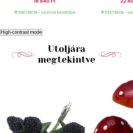
16 840 Ft
22 40
RAKTÁRON - azonnal kiszállítjuk
RAKTÁRON - azon
High-contrast mode
Utoljára
megtekintve