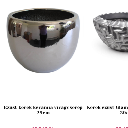
Ezüst kerek kerámia virágcserép
Kerek ezüst Glam
29cm
39