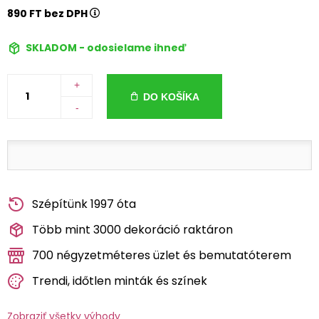
890 FT bez DPH
SKLADOM - odosielame ihneď
+
DO KOŠÍKA
-
Szépítünk 1997 óta
Több mint 3000 dekoráció raktáron
700 négyzetméteres üzlet és bemutatóterem
Trendi, időtlen minták és színek
Zobraziť všetky výhody