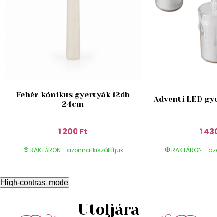
Fehér kónikus gyertyák 12db
Adventi LED gy
24cm
1 200 Ft
1 43
RAKTÁRON - azonnal kiszállítjuk
RAKTÁRON - azon
High-contrast mode
Utoljára