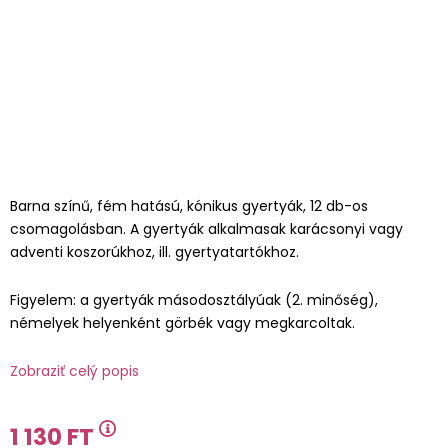
Barna színű, fém hatású, kónikus gyertyák, 12 db-os
csomagolásban. A gyertyák alkalmasak karácsonyi vagy
adventi koszorúkhoz, ill. gyertyatartókhoz.
Figyelem: a gyertyák másodosztályúak (2. minőség),
némelyek helyenként görbék vagy megkarcoltak.
Zobraziť celý popis
1 130 FT