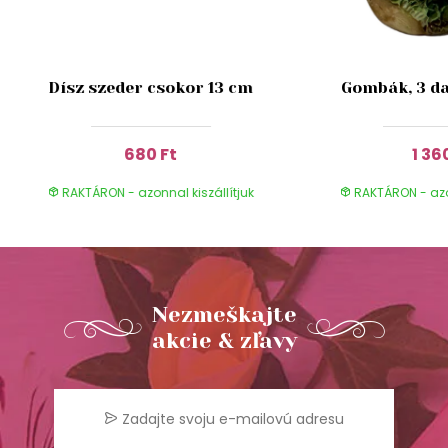
Dísz szeder csokor 13 cm
Gombák, 3 da
680 Ft
1 36
RAKTÁRON - azonnal kiszállítjuk
RAKTÁRON - azon
Nezmeškajte
akcie & zľavy