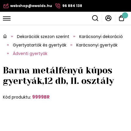
webshop@ewalds.hu
96 884 138
Dekorációk szezon szerint
Karácsonyi dekoráció
Gyertyatartók és gyertyák
Karácsonyi gyertyák
Ádventi gyertyák
Barna metálfényű kúpos
gyertyák,12 db, II. osztály
9999BR
Kód produktu: