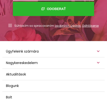
ODOBERAŤ
Súhlasím so spracovaním
osobných údajov
,
Odhlásenie
Ügyfeleink számára
Nagykereskedelem
Aktualitások
Blogunk
Bolt