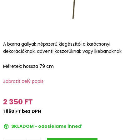
A barna gallyak népszerű kiegészítői a karácsonyi
dekorációknak, adventi koszorúknak vagy ikebanoknak.
Méretek: hossza 79 cm
Zobraziť celý popis
2 350 FT
1 860 FT bez DPH
SKLADOM - odosielame ihneď