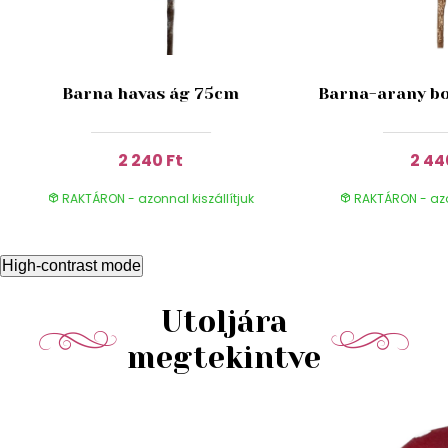
Barna havas ág 75cm
Barna-arany bo
2 240 Ft
2 44
RAKTÁRON - azonnal kiszállítjuk
RAKTÁRON - azon
High-contrast mode
Utoljára
megtekintve