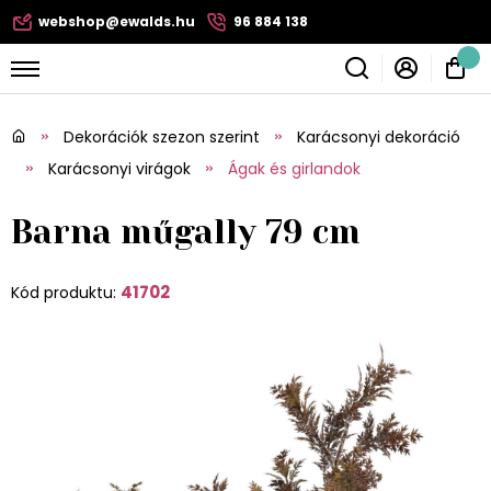
webshop@ewalds.hu
96 884 138
Dekorációk szezon szerint
Karácsonyi dekoráció
Karácsonyi virágok
Ágak és girlandok
Barna műgally 79 cm
41702
Kód produktu: