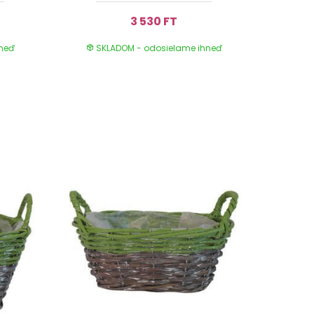
3 530 FT
hneď
SKLADOM - odosielame ihneď