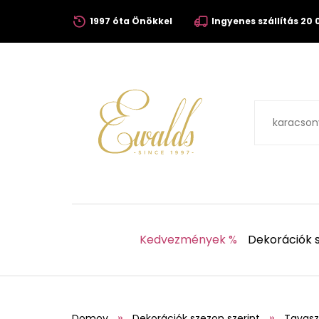
1997 óta Önökkel
Ingyenes szállítás 20 0
Kedvezmények %
Dekorációk s
Domov
Dekorációk szezon szerint
Tavasz