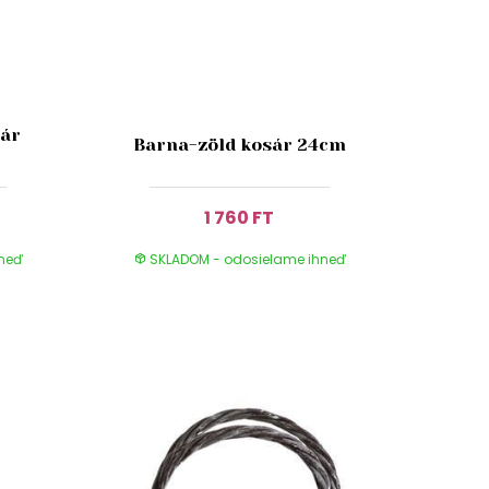
sár
Barna-zöld kosár 24cm
1 760 FT
hneď
SKLADOM - odosielame ihneď