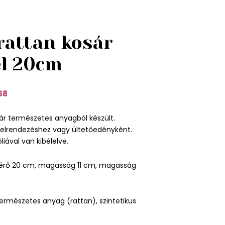
rattan kosár
el 20cm
58
ár természetes anyagból készült.
 elrendezéshez vagy ültetőedényként.
liával van kibélelve.
érő 20 cm, magasság 11 cm, magasság
ermészetes anyag (rattan), szintetikus