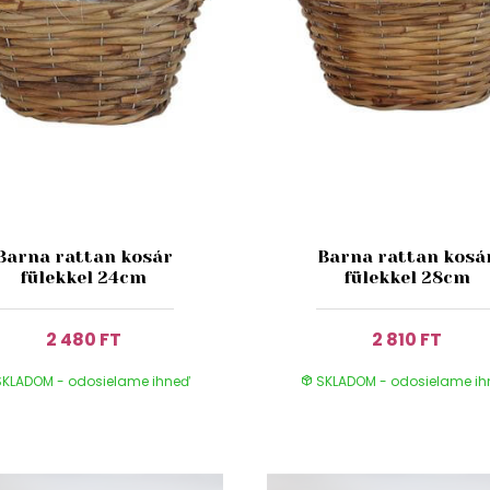
Barna rattan kosár
Barna rattan kosá
fülekkel 24cm
fülekkel 28cm
2 480 FT
2 810 FT
KLADOM - odosielame ihneď
SKLADOM - odosielame i