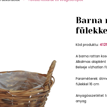
Barna 
fülekk
412
Kód produktu:
A barna rattan kos
Alkalmas alapként
Belseje vízhatlan fó
Paraméterek: átm
fülekkel 16 cm
Anyagösszetétel: t
anyag