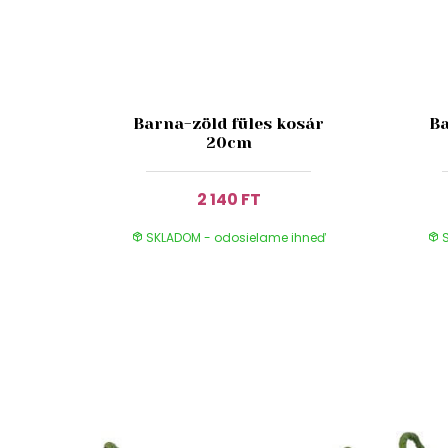
Barna-zöld füles kosár
Ba
20cm
2 140 FT
SKLADOM - odosielame ihneď
S