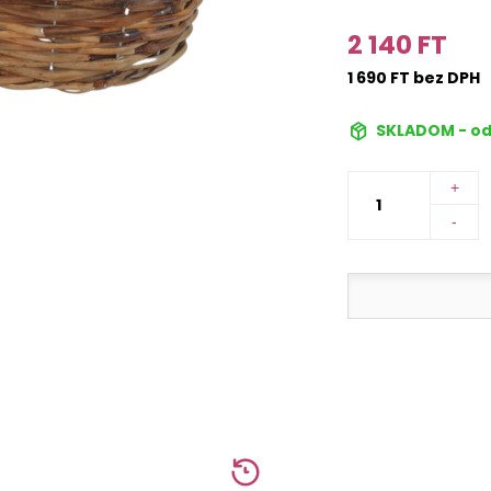
2 140 FT
1 690 FT bez DPH
SKLADOM - od
+
-