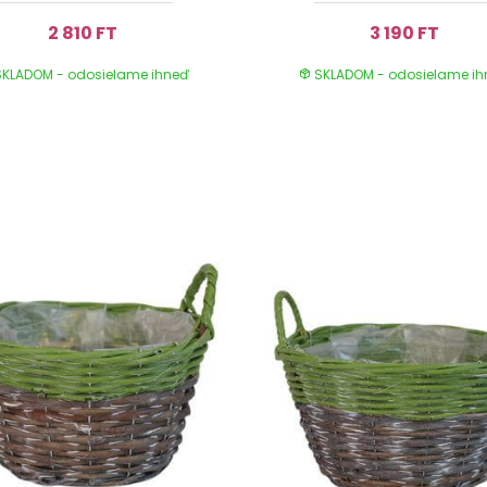
2 810 FT
3 190 FT
KLADOM - odosielame ihneď
SKLADOM - odosielame i