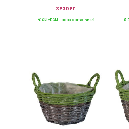
3 530 FT
SKLADOM - odosielame ihneď
S