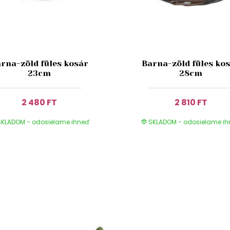
rna-zöld füles kosár
Barna-zöld füles ko
23cm
28cm
2 480 FT
2 810 FT
KLADOM - odosielame ihneď
SKLADOM - odosielame i