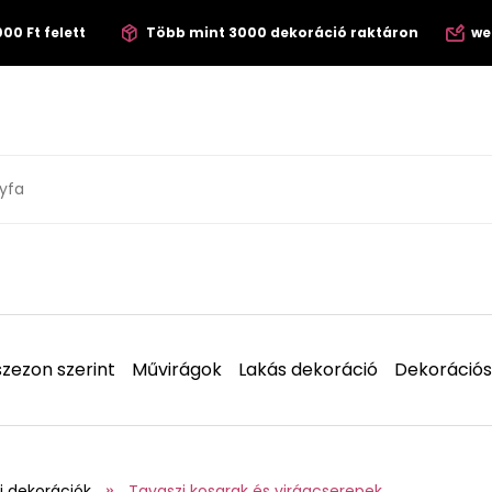
00 Ft felett
Több mint 3000 dekoráció raktáron
we
zezon szerint
Művirágok
Lakás dekoráció
Dekorációs
i dekorációk
Tavaszi kosarak és virágcserepek