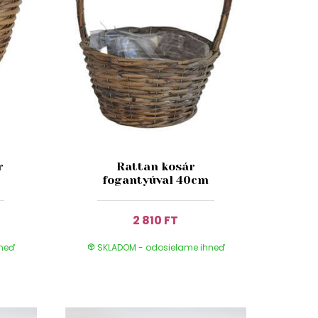
r
Rattan kosár
fogantyúval 40cm
2 810 FT
hneď
SKLADOM - odosielame ihneď