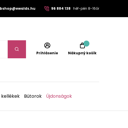
bshop@ewalds.hu
96 884 138
héf-pén 8-16ór
Prihlásenie
Nákupný košík
 kellékek
Bútorok
Újdonságok