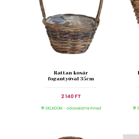
Rattan kosár
fogantyúval 35cm
2 140 FT
SKLADOM - odosielame ihneď
S