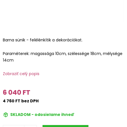
Barna sünik - felélénkítik a dekorációkat.
Paraméterek: magassága 10cm, szélessége 18cm, mélysége
14cm
Zobraziť celý popis
6 040 FT
4 760 FT bez DPH
SKLADOM - odosielame ihneď