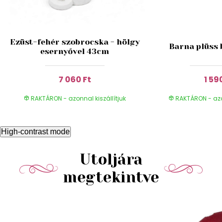
Ezüst-fehér szobrocska - hölgy
Barna plüss 
esernyővel 43cm
7 060 Ft
1 59
RAKTÁRON - azonnal kiszállítjuk
RAKTÁRON - azon
High-contrast mode
Utoljára
megtekintve