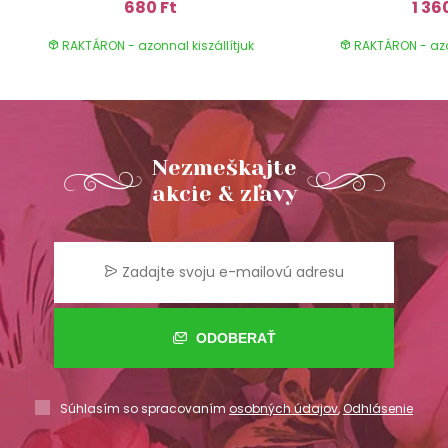
680 Ft
1 36
RAKTÁRON - azonnal kiszállítjuk
RAKTÁRON - azon
Nezmeškajte
akcie & zľavy
ODOBERAŤ
Súhlasím so spracovaním
osobných údajov
,
Odhlásenie