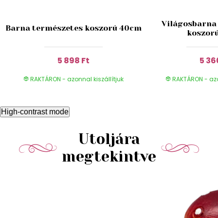
Világosbarna
Barna természetes koszorú 40cm
koszor
5 898 Ft
5 36
RAKTÁRON - azonnal kiszállítjuk
RAKTÁRON - azon
High-contrast mode
Utoljára
megtekintve