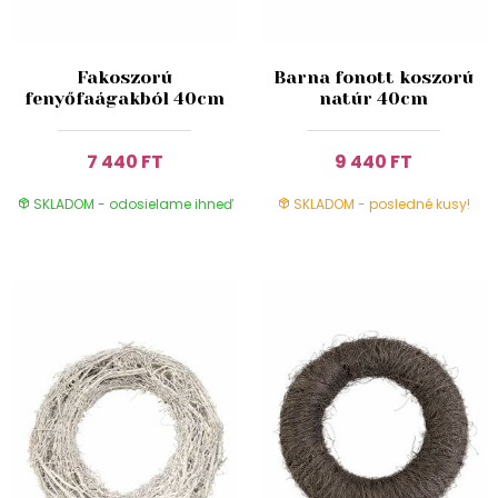
Fakoszorú
Barna fonott koszorú
fenyőfaágakból 40cm
natúr 40cm
7 440 FT
9 440 FT
SKLADOM - odosielame ihneď
SKLADOM - posledné kusy!