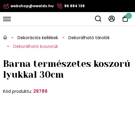
webshop@ewalds.hu
96 884 138
Dekorációs kellékek
Dekorálható tárolók
Dekorálható koszorúk
Barna természetes koszorú
lyukkal 30cm
29786
Kód produktu: