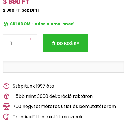
3 680 FT
2 900 FT bez DPH
SKLADOM - odosielame ihneď
+
DO KOŠÍKA
-
Szépítünk 1997 óta
Több mint 3000 dekoráció raktáron
700 négyzetméteres üzlet és bemutatóterem
Trendi, időtlen minták és színek