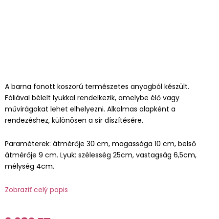
A barna fonott koszorú természetes anyagból készült.
Fóliával bélelt lyukkal rendelkezik, amelybe élő vagy
művirágokat lehet elhelyezni. Alkalmas alapként a
rendezéshez, különösen a sír díszítésére.
Paraméterek: átmérője 30 cm, magassága 10 cm, belső
átmérője 9 cm. Lyuk: szélesség 25cm, vastagság 6,5cm,
mélység 4cm.
Zobraziť celý popis