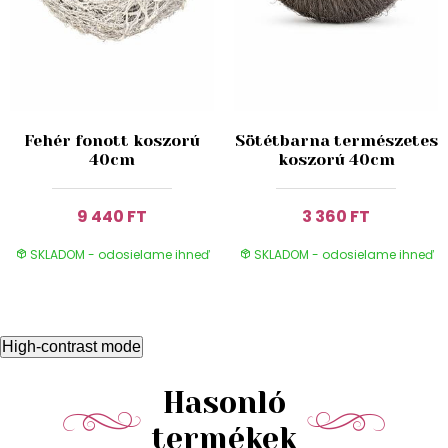
Fehér fonott koszorú
Sötétbarna természetes
40cm
koszorú 40cm
9 440 FT
3 360 FT
SKLADOM - odosielame ihneď
SKLADOM - odosielame ihneď
High-contrast mode
Hasonló
termékek