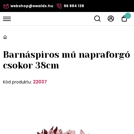
webshop@ewalds.hu
96 884 138
Barnáspiros mű napraforgó
csokor 38cm
22037
Kód produktu: