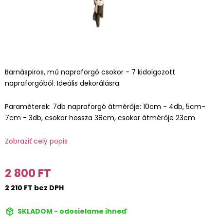
Barnáspiros, mű napraforgó csokor - 7 kidolgozott
napraforgóból. Ideális dekorálásra.
Paraméterek: 7db napraforgó átmérője: 10cm - 4db, 5cm-
7cm - 3db, csokor hossza 38cm, csokor átmérője 23cm
Zobraziť celý popis
2 800 FT
2 210 FT bez DPH
SKLADOM - odosielame ihneď