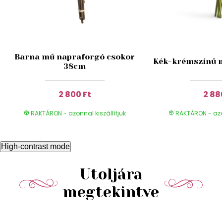
Barna mű napraforgó csokor
Kék-krémszínű 
38cm
2 800 Ft
2 88
RAKTÁRON - azonnal kiszállítjuk
RAKTÁRON - azon
High-contrast mode
Utoljára
megtekintve