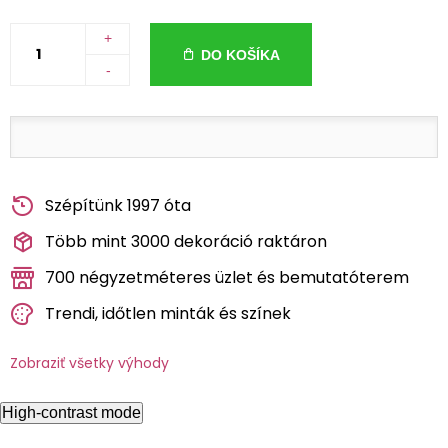
+
DO KOŠÍKA
-
Szépítünk 1997 óta
Több mint 3000 dekoráció raktáron
700 négyzetméteres üzlet és bemutatóterem
Trendi, időtlen minták és színek
Zobraziť všetky výhody
High-contrast mode