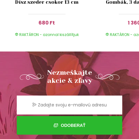
Dísz szeder csokor 13 cm
Gombák, 3 da
680 Ft
1 36
RAKTÁRON - azonnal kiszállítjuk
RAKTÁRON - azon
Nezmeškajte
akcie & zľavy
ODOBERAŤ