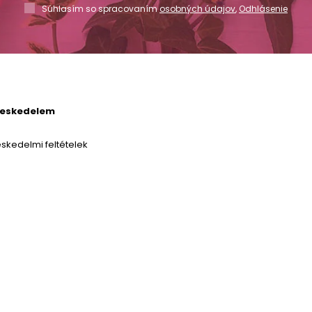
Súhlasím so spracovaním
osobných údajov
,
Odhlásenie
reskedelem
skedelmi feltételek