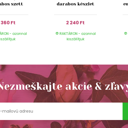
abos szett
darabos készlet
e
1 360 Ft
2 240 Ft
ÁRON - azonnal
RAKTÁRON - azonnal
iszállítjuk
kiszállítjuk
Nezmeškajte akcie & zľav