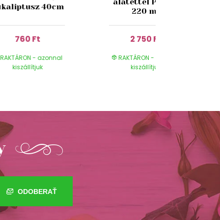
alátéttel Pipacs
ukaliptusz 40cm
220 ml
760 Ft
2 750 Ft
RAKTÁRON - azonnal
RAKTÁRON - azonnal
kiszállítjuk
kiszállítjuk
y
ODOBERAŤ