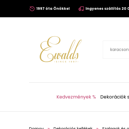
1997 óta Önökkel
Ingyenes szállítás 20 0
Kedvezmények %
Dekorációk s
Domov
Dekorációs kellékek
Szalagok és 