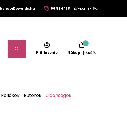
bshop@ewalds.hu
96 884 138
héf-pén 8-16ór
Prihlásenie
Nákupný košík
 kellékek
Bútorok
Újdonságok