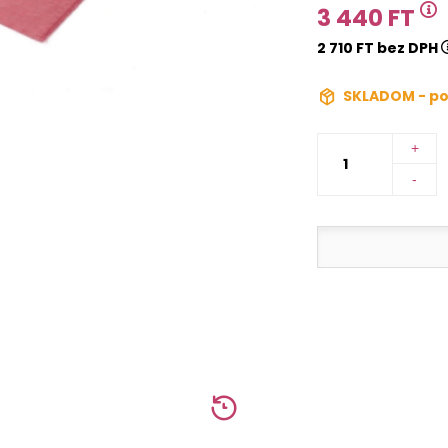
3 440 FT
2 710 FT bez DPH
SKLADOM - po
+
-