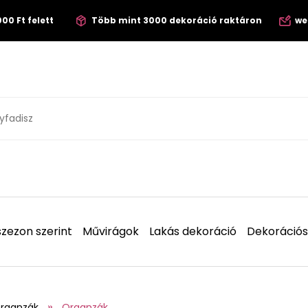
00 Ft felett
Több mint 3000 dekoráció raktáron
we
zezon szerint
Művirágok
Lakás dekoráció
Dekorációs
organzák
Organzák