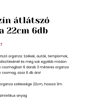
zín átlátszó
a 22cm 6db
37
látszó organza. Székek, autók, templomok,
 díszítésénél és még sok egyébb módon
gy csomagban 6 darab 3 méteres organza
gy csomag, azaz 6 db ára!
organza szélessége 22cm, hossza 3m.
zintetikus anyag