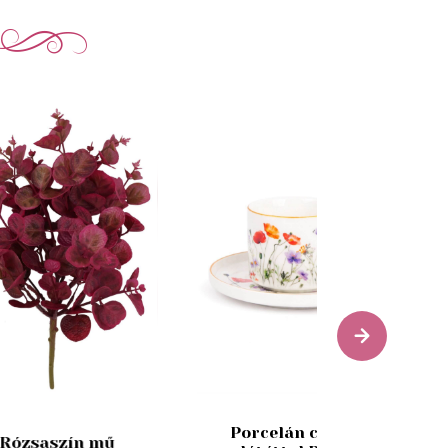
Porcelán csésze
Rózsaszín mű