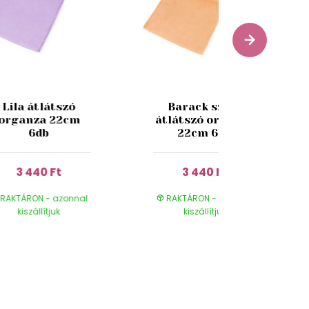
Lila átlátszó
Barack színű
organza 22cm
átlátszó organza
6db
22cm 6db
3 440 Ft
3 440 Ft
RAKTÁRON - azonnal
RAKTÁRON - azonnal
kiszállítjuk
kiszállítjuk