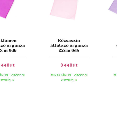
iklámen
Rózsaszín
szó organza
átlátszó organza
2cm 6db
22cm 6db
 440 Ft
3 440 Ft
ÁRON - azonnal
RAKTÁRON - azonnal
iszállítjuk
kiszállítjuk