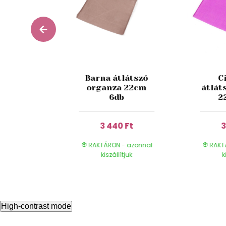
ámen
Barna átlátszó
C
nza
organza 22cm
átlát
éssel
6db
2
 Ft
3 440 Ft
3
- azonnal
RAKTÁRON - azonnal
RAKT
ítjuk
kiszállítjuk
k
High-contrast mode