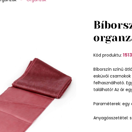
Bíbors
organz
151
Kód produktu:
Bíborszín színű át
esküvői csarnokok
felhasználható. E
található! Az ár e
Paraméterek: egy 
Anyagösszetétel: s