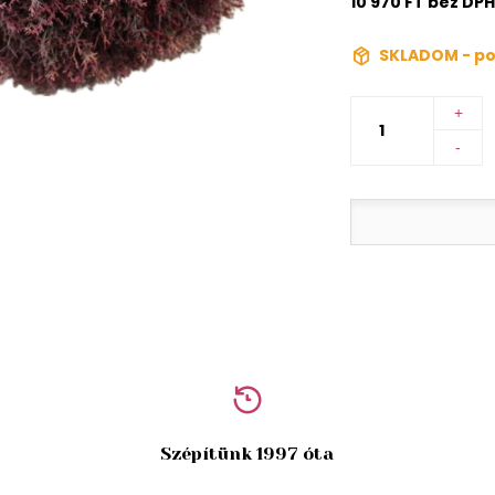
10 970 FT bez DPH
SKLADOM - po
+
-
Szépítünk 1997 óta