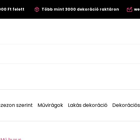
00 Ft felett
Több mint 3000 dekoráció raktáron
we
zezon szerint
Művirágok
Lakás dekoráció
Dekorációs
Mű buxus