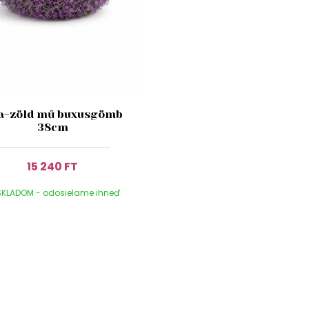
la-zöld mű buxusgömb
38cm
15 240 FT
KLADOM - odosielame ihneď