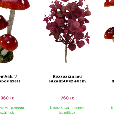
mbák, 3
Rózsaszín mű
abos szett
eukaliptusz 40cm
d
1 360 Ft
760 Ft
ÁRON - azonnal
RAKTÁRON - azonnal
iszállítjuk
kiszállítjuk