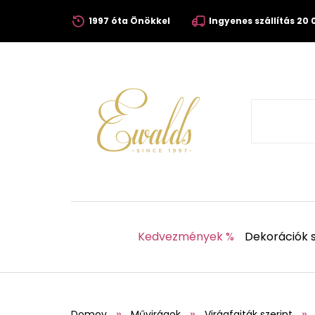
1997 óta Önökkel
Ingyenes szállítás 20 0
Kedvezmények %
Dekorációk s
Domov
Művirágok
Virágfajták szerint