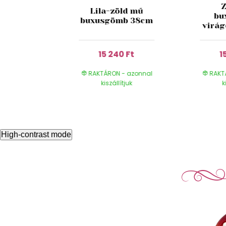
 réti
Lila-zöld mű
bu
 38cm
buxusgömb 38cm
virá
 Ft
15 240 Ft
1
- azonnal
RAKTÁRON - azonnal
RAKT
ítjuk
kiszállítjuk
k
High-contrast mode