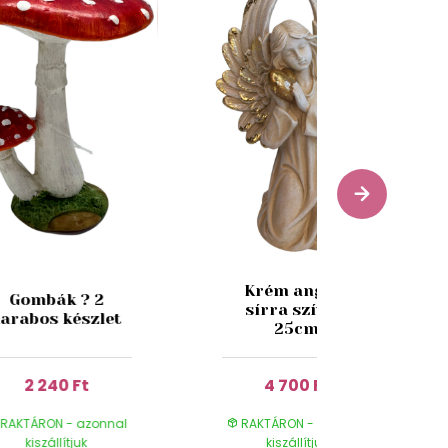
Krém angyal
Gombák ? 2
sírra szívvel
arabos készlet
25cm
2 240 Ft
4 700 Ft
RAKTÁRON - azonnal
RAKTÁRON - azonnal
kiszállítjuk
kiszállítjuk