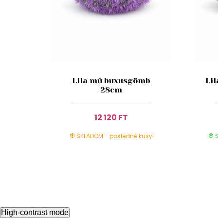
Lila mű buxusgömb
Li
28cm
12 120 FT
SKLADOM - posledné kusy!
S
High-contrast mode