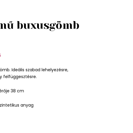
 mű buxusgömb
5
mb. Ideális szabad lehelyezésre,
 felfüggesztésre.
érője 38 cm
zintetikus anyag