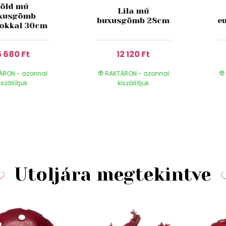
Zöld mű
Lila mű
xusgömb
buxusgömb 28cm
e
gokkal 30cm
5 680 Ft
12 120 Ft
ÁRON - azonnal
RAKTÁRON - azonnal
iszállítjuk
kiszállítjuk
Utoljára megtekintve