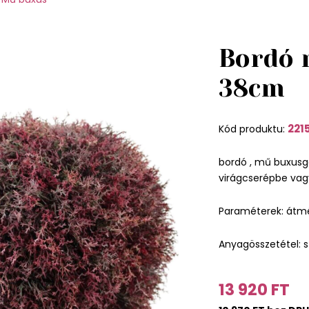
Bordó
38cm
221
Kód produktu:
bordó , mű buxusgö
virágcserépbe vagy
Paraméterek: átm
Anyagösszetétel: s
13 920 FT