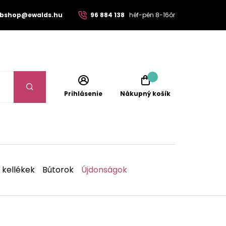
bshop@ewalds.hu
96 884 138
héf-pén 8-16ór
Prihlásenie
Nákupný košík
 kellékek
Bútorok
Újdonságok