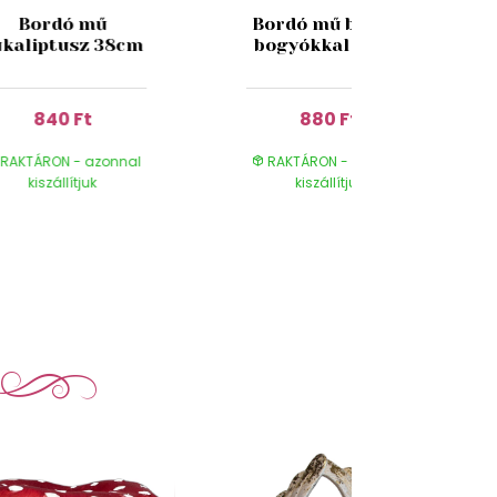
Bordó mű
Bordó mű betűző
ukaliptusz 38cm
bogyókkal 38cm
840 Ft
880 Ft
RAKTÁRON - azonnal
RAKTÁRON - azonnal
kiszállítjuk
kiszállítjuk