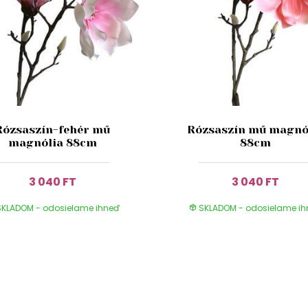
Rózsaszín-fehér mű
Rózsaszín mű magnó
magnólia 88cm
88cm
3 040 FT
3 040 FT
KLADOM - odosielame ihneď
SKLADOM - odosielame i