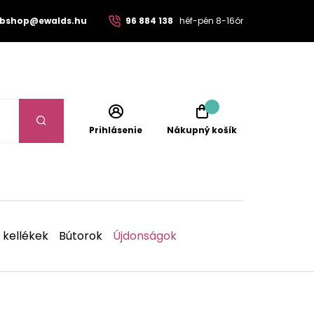
bshop@ewalds.hu
96 884 138
héf-pén 8-16ór
Prihlásenie
Nákupný košík
 kellékek
Bútorok
Újdonságok