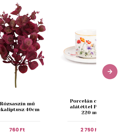
Porcelán csésze
Rózsaszín mű
alátéttel Pipacs
ukaliptusz 40cm
220 ml
760 Ft
2 750 Ft