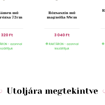
R
lámen mű
Rózsaszín mű
rózsa 72cm
magnólia 88cm
 320 Ft
3 040 Ft
ÁRON - azonnal
RAKTÁRON - azonnal
iszállítjuk
kiszállítjuk
Utoljára megtekintve