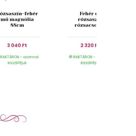
ózsaszín-fehér
Fehér és
mű magnólia
rózsaszín
88cm
rózsacsokor
3 040 Ft
2 320 Ft
RAKTÁRON - azonnal
RAKTÁRON - azonnal
kiszállítjuk
kiszállítjuk