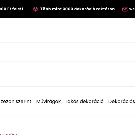
00 Ft felett
Több mint 3000 dekoráció raktáron
we
zezon szerint
Művirágok
Lakás dekoráció
Dekorációs
ok szárral