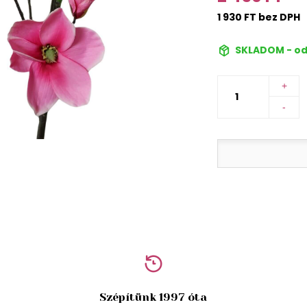
1 930 FT bez DPH
SKLADOM - od
+
-
Szépítünk 1997 óta