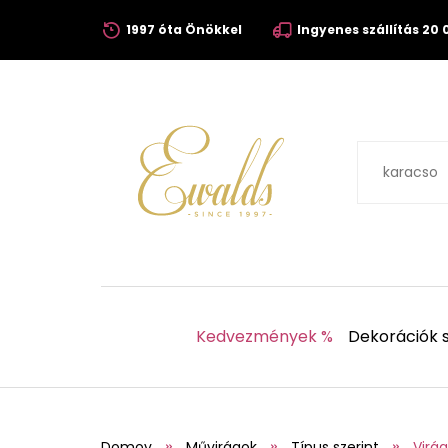
1997 óta Önökkel
Ingyenes szállítás 20 0
Kedvezmények %
Dekorációk s
Domov
Művirágok
Típus szerint
Virág