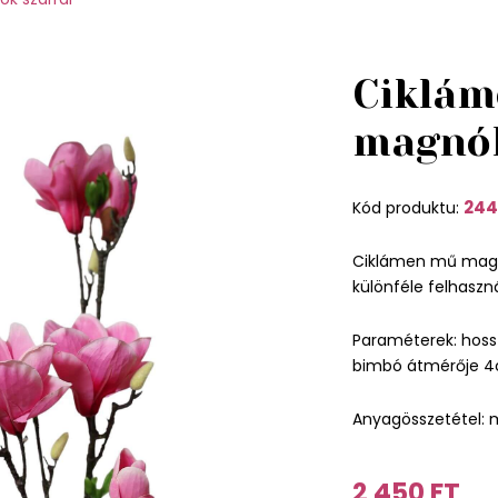
Ciklám
magnól
244
Kód produktu:
Ciklámen mű magn
különféle felhaszná
Paraméterek: hoss
bimbó átmérője 
Anyagösszetétel: m
2 450 FT