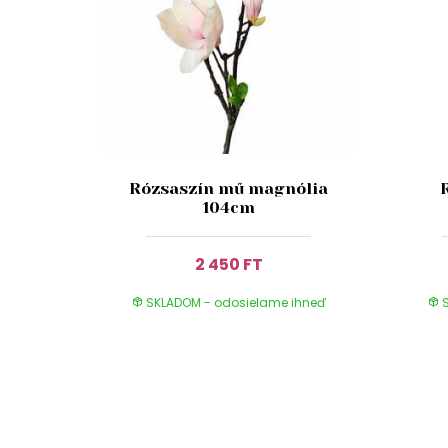
Rózsaszín mű magnólia
104cm
2 450 FT
SKLADOM - odosielame ihneď
S