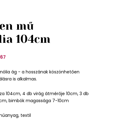
en mű
ia 104cm
67
ólia ág - a hosszának köszönhetően
lásra is alkalmas.
za 104cm, 4 db virág átmérője 10cm, 3 db
4cm, bimbók magassága 7-10cm
űanyag, textil