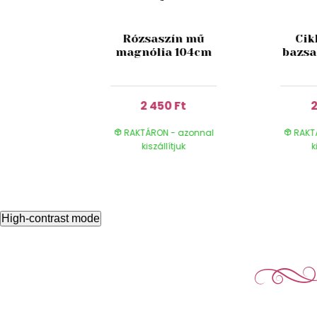
a mű
Rózsaszín mű
Cik
rszép
magnólia 104cm
bazsa
 40cm
 Ft
2 450 Ft
2
- azonnal
RAKTÁRON - azonnal
RAKT
ítjuk
kiszállítjuk
k
High-contrast mode