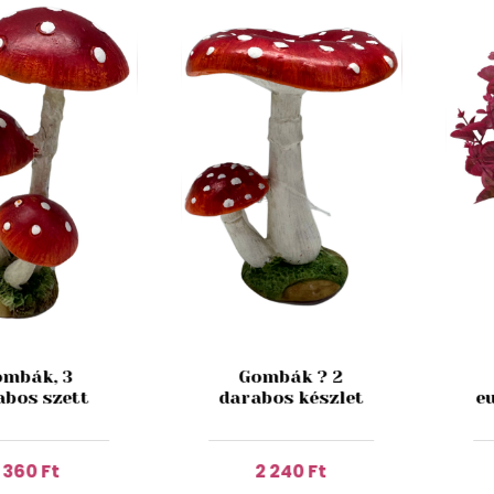
mbák, 3
Gombák ? 2
abos szett
darabos készlet
e
1 360 Ft
2 240 Ft