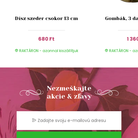
Dísz szeder csokor 13 cm
Gombák, 3 da
680 Ft
1 36
RAKTÁRON - azonnal kiszállítjuk
RAKTÁRON - azon
Nezmeškajte
akcie & zľavy