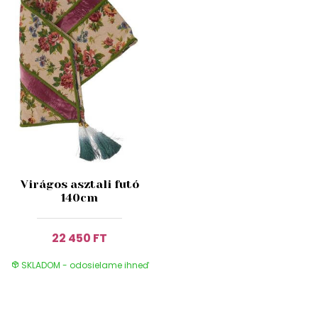
Virágos asztali futó
140cm
22 450 FT
SKLADOM - odosielame ihneď