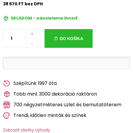
38 570 FT bez DPH
SKLADOM - odosielame ihneď
+
DO KOŠÍKA
-
Szépítünk 1997 óta
Több mint 3000 dekoráció raktáron
700 négyzetméteres üzlet és bemutatóterem
Trendi, időtlen minták és színek
Zobraziť všetky výhody