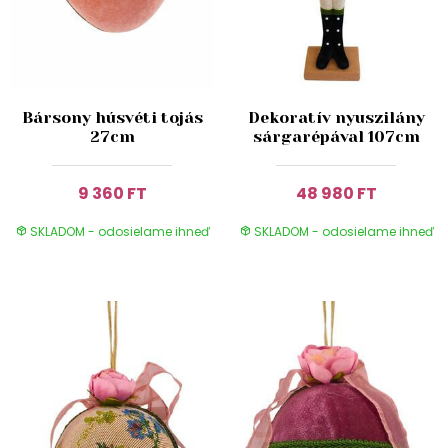
Bársony húsvéti tojás
Dekoratív nyuszilány
27cm
sárgarépával 107cm
9 360 FT
48 980 FT
SKLADOM - odosielame ihneď
SKLADOM - odosielame ihneď