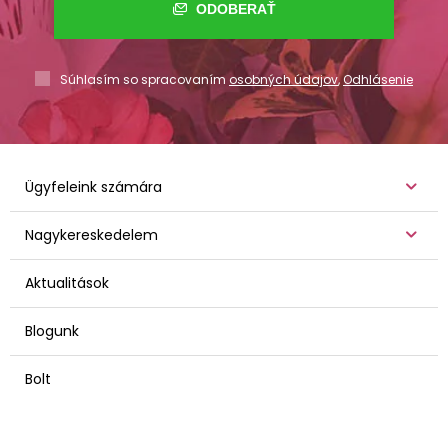
ODOBERAŤ
Súhlasím so spracovaním
osobných údajov
,
Odhlásenie
Ügyfeleink számára
Nagykereskedelem
Aktualitások
Blogunk
Bolt