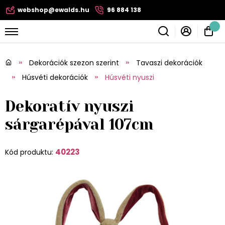
webshop@ewalds.hu
96 884 138
Dekorációk szezon szerint
Tavaszi dekorációk
Húsvéti dekorációk
Húsvéti nyuszi
Dekoratív nyuszi
sárgarépával 107cm
40223
Kód produktu: