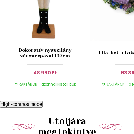
Dekoratív nyuszilány
Lila-kék ajtó
sárgarépával 107cm
48 980 Ft
63 86
RAKTÁRON - azonnal kiszállítjuk
RAKTÁRON - azon
High-contrast mode
Utoljára
megtekintve