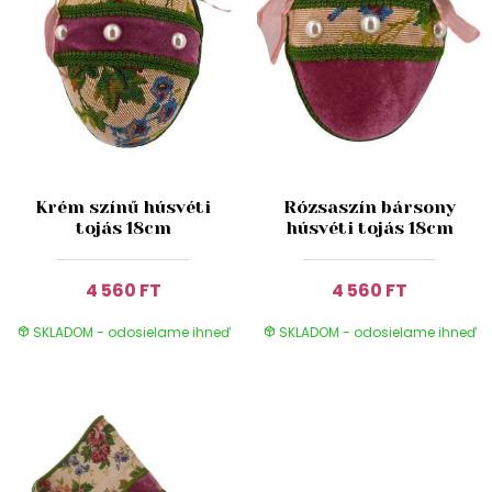
Krém színű húsvéti
Rózsaszín bársony
tojás 18cm
húsvéti tojás 18cm
4 560 FT
4 560 FT
SKLADOM - odosielame ihneď
SKLADOM - odosielame ihneď