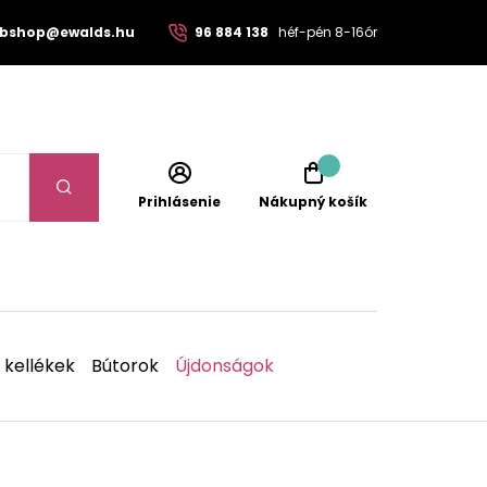
bshop@ewalds.hu
96 884 138
héf-pén 8-16ór
Prihlásenie
Nákupný košík
 kellékek
Bútorok
Újdonságok