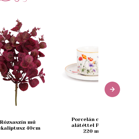
Porcelán csésze
Rózsaszín mű
alátéttel Pipacs
ukaliptusz 40cm
220 ml