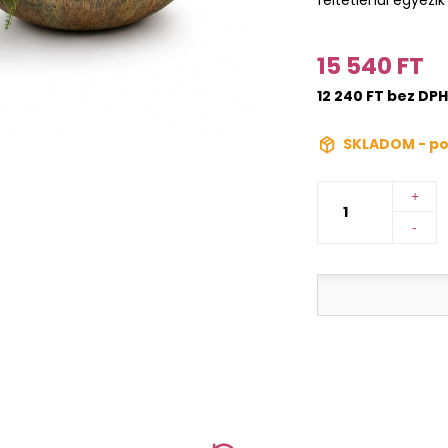
15 540 FT
12 240 FT bez DPH
SKLADOM - po
+
-