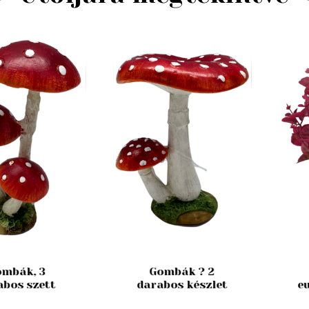
mbák, 3
Gombák ? 2
abos szett
darabos készlet
e