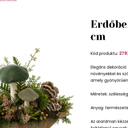
Erdőbe
cm
279
Kód produktu:
Elegáns dekoráció
növényekkel és szá
amely gyönyörűen k
Méretek: szélessé
Anyag: természetes
Az aranžman kézze
feltétlenül egyezi