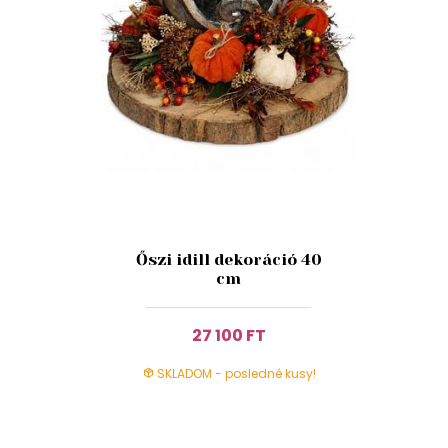
Őszi idill dekoráció 40
cm
27 100 FT
SKLADOM - posledné kusy!