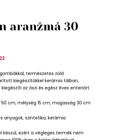
n aranžmá 30
22
 gombákkal, természetes zöld
rított kiegészítőkkel kerámia tálban,
iegészíti az őszi és egész éves enteriőrt.
g 50 cm, mélység 15 cm, magasság 30 cm
 anyagok, szintetika, kerámia
l készül, ezért a végleges termék nem
k meg 100%-ban a fotón láthatóval.