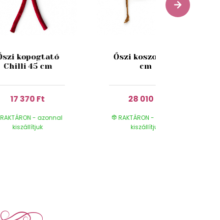
Őszi kopogtató
Őszi koszorú 53
Chilli 45 cm
cm
17 370 Ft
28 010 Ft
RAKTÁRON - azonnal
RAKTÁRON - azonnal
kiszállítjuk
kiszállítjuk