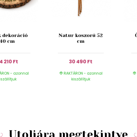
k dekoráció
Natur koszorú 52
40 cm
cm
4 210 Ft
30 490 Ft
ÁRON - azonnal
RAKTÁRON - azonnal
iszállítjuk
kiszállítjuk
Utoljára megtekintve