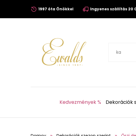
1997 óta Önökkel
Ingyenes szállítás 20 0
Kedvezmények %
Dekorációk s
Domov
Dekorációk szezon szerint
Őszi d