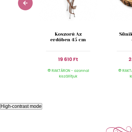
egancia
Koszorú Az
Süni
ó 50 cm
erdőben 45 cm
0 Ft
19 610 Ft
2
- azonnal
RAKTÁRON - azonnal
RAKT
ítjuk
kiszállítjuk
k
High-contrast mode