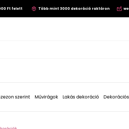
00 Ft felett
Több mint 3000 dekoráció raktáron
we
zezon szerint
Művirágok
Lakás dekoráció
Dekorációs
ekorációk