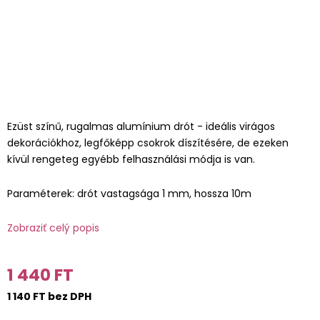
Ezüst színű, rugalmas alumínium drót - ideális virágos
dekorációkhoz, legfőképp csokrok díszítésére, de ezeken
kívül rengeteg egyébb felhasználási módja is van.
Paraméterek: drót vastagsága 1 mm, hossza 10m
Zobraziť celý popis
1 440 FT
1 140 FT bez DPH