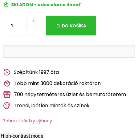
SKLADOM - odosielame ihneď
+
DO KOŠÍKA
-
Szépítünk 1997 óta
Több mint 3000 dekoráció raktáron
700 négyzetméteres üzlet és bemutatóterem
Trendi, időtlen minták és színek
Zobraziť všetky výhody
High-contrast mode