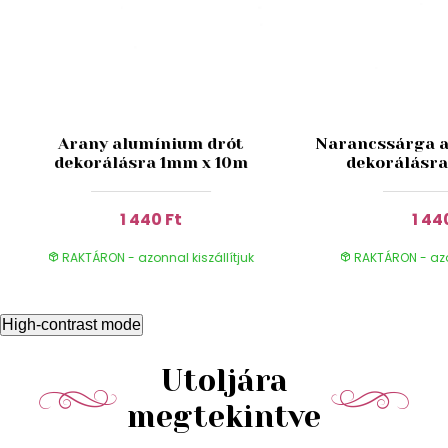
Arany alumínium drót
Narancssárga a
dekorálásra 1mm x 10m
dekorálásra
1 440 Ft
1 44
RAKTÁRON - azonnal kiszállítjuk
RAKTÁRON - azon
High-contrast mode
Utoljára
megtekintve