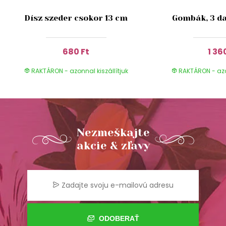
Dísz szeder csokor 13 cm
Gombák, 3 da
680 Ft
1 36
RAKTÁRON - azonnal kiszállítjuk
RAKTÁRON - azon
Nezmeškajte
akcie & zľavy
ODOBERAŤ