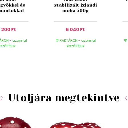
gyökkel és
stabilizált izlandi
mántokkal
moha 500g
 200 Ft
6 040 Ft
ÁRON - azonnal
RAKTÁRON - azonnal
iszállítjuk
kiszállítjuk
Utoljára megtekintve