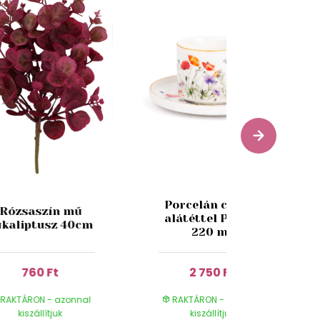
Porcelán csésze
Rózsaszín mű
alátéttel Pipacs
ukaliptusz 40cm
220 ml
760 Ft
2 750 Ft
RAKTÁRON - azonnal
RAKTÁRON - azonnal
kiszállítjuk
kiszállítjuk