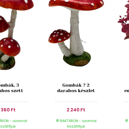
mbák, 3
Gombák ? 2
abos szett
darabos készlet
e
1 360 Ft
2 240 Ft
ÁRON - azonnal
RAKTÁRON - azonnal
iszállítjuk
kiszállítjuk