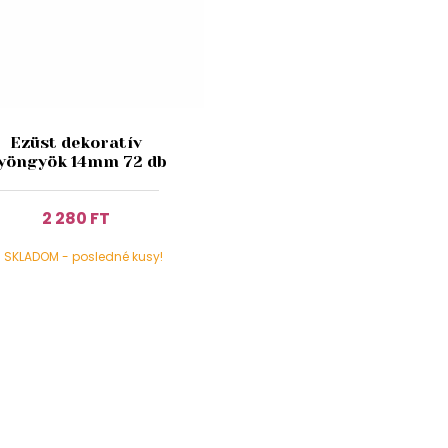
Ezüst dekoratív
yöngyök 14mm 72 db
2 280 FT
SKLADOM - posledné kusy!