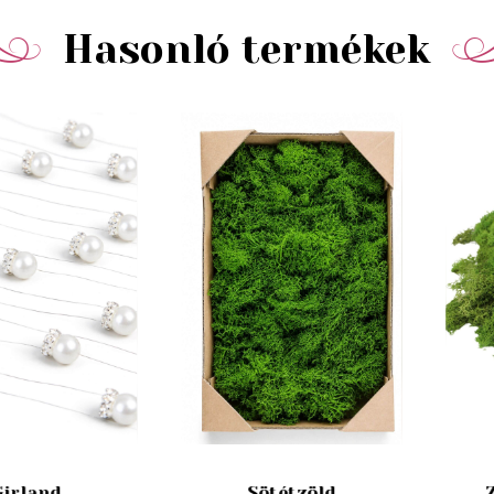
Hasonló termékek
Girland
Sötétzöld