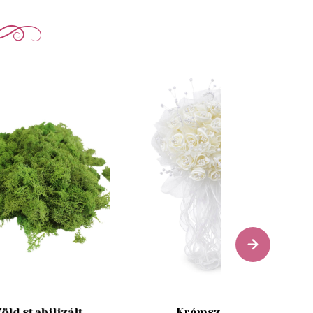
Zöld stabilizált
Krémszínű