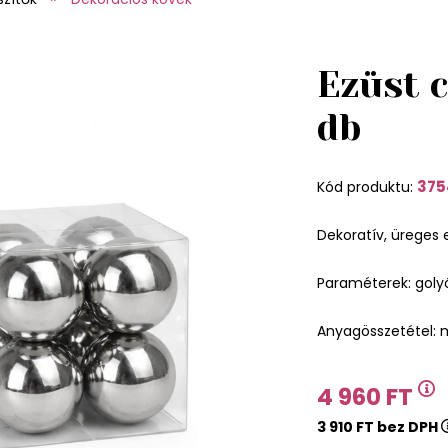
Ezüst c
db
375
Kód produktu:
Dekoratív, üreges 
Paraméterek: goly
Anyagösszetétel:
4 960 FT
3 910 FT bez DPH