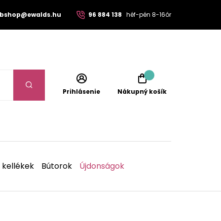
bshop@ewalds.hu
96 884 138
héf-pén 8-16ór
Prihlásenie
Nákupný košík
 kellékek
Bútorok
Újdonságok