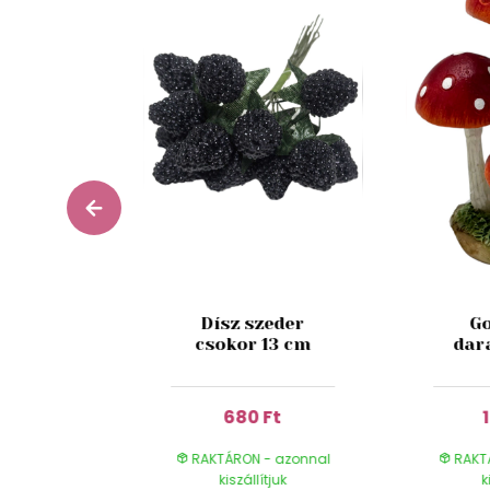
esh Fig
Dísz szeder
Go
 180 ml
csokor 13 cm
dar
 Ft
680 Ft
- azonnal
RAKTÁRON - azonnal
RAKT
ítjuk
kiszállítjuk
k