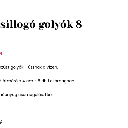
sillogó golyók 8
4
ezüst golyók - úsznak a vízen.
ó átmérője 4 cm - 8 db 1 csomagban
 műanyag csomagolás, fém