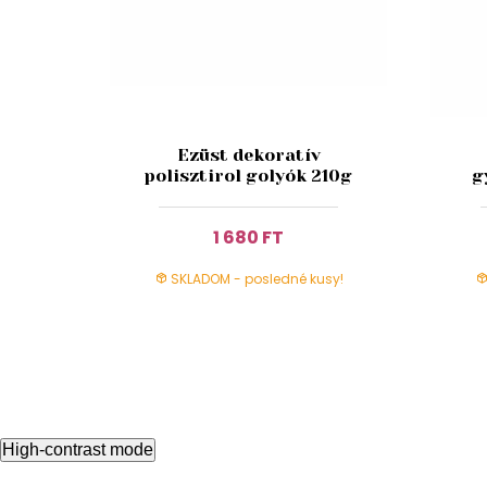
Ezüst dekoratív
polisztirol golyók 210g
g
1 680 FT
SKLADOM - posledné kusy!
High-contrast mode