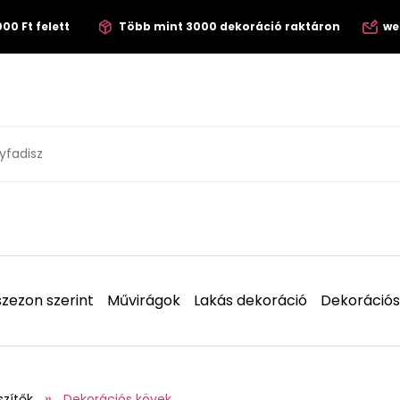
00 Ft felett
Több mint 3000 dekoráció raktáron
we
zezon szerint
Művirágok
Lakás dekoráció
Dekorációs
szítők
Dekorációs kövek