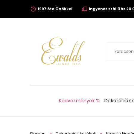
1997 óta Önökkel
Ingyenes szállítás 20 0
Kedvezmények %
Dekorációk s
Domov
Dekorációs kellékek
Kreatív kiegé