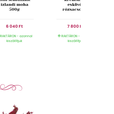
izlandi moha
esküvői
500g
rózsacsokor
6 040 Ft
7 800 Ft
RAKTÁRON - azonnal
RAKTÁRON - azonnal
kiszállítjuk
kiszállítjuk