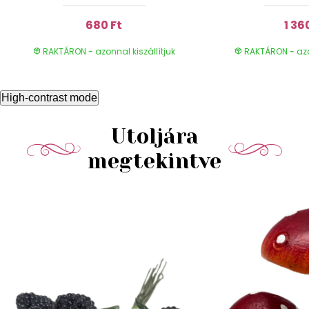
680 Ft
1 36
RAKTÁRON - azonnal kiszállítjuk
RAKTÁRON - azon
High-contrast mode
Utoljára
megtekintve