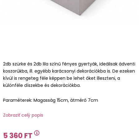
2db szürke és 2db lila színű fényes gyertyák, ideálisak ádventi
koszorúkba, ill. egyébb karácsonyi dekorációkba is. De ezeken
kívül is rengeteg féle képpen be lehet őket illeszteni, a
különféle díszekbe és dekorációkba.
Paraméterek: Magasság 15cm, átmérő 7cm
Zobraziť celý popis
5 360 FT