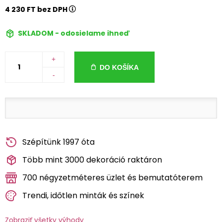
4 230 FT bez DPH
SKLADOM - odosielame ihneď
+
DO KOŠÍKA
-
Szépítünk 1997 óta
Több mint 3000 dekoráció raktáron
700 négyzetméteres üzlet és bemutatóterem
Trendi, időtlen minták és színek
Zobraziť všetky výhody