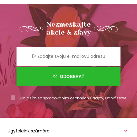
Nezmeškajte
akcie & zľavy
ODOBERAŤ
Súhlasím so spracovaním
osobných údajov
,
Odhlásenie
Ügyfeleink számára