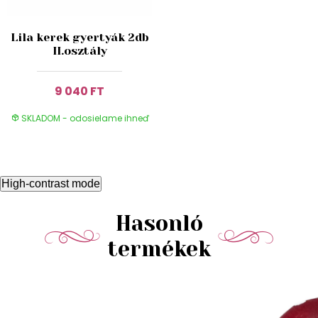
Lila kerek gyertyák 2db
II.osztály
9 040 FT
SKLADOM - odosielame ihneď
High-contrast mode
Hasonló
termékek