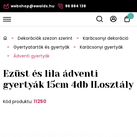
webshop@ewalds.hu
96 884 138
Dekorációk szezon szerint
Karácsonyi dekoráció
Gyertyatartók és gyertyák
Karácsonyi gyertyák
Ádventi gyertyák
Ezüst és lila ádventi
gyertyák 15cm 4db II.osztály
11250
Kód produktu: