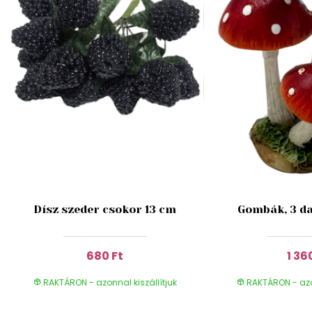
Dísz szeder csokor 13 cm
Gombák, 3 da
680 Ft
1 36
RAKTÁRON - azonnal kiszállítjuk
RAKTÁRON - azon