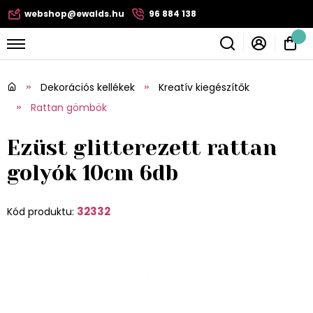
webshop@ewalds.hu
96 884 138
Dekorációs kellékek
Kreatív kiegészítők
Rattan gömbök
Ezüst glitterezett rattan
golyók 10cm 6db
32332
Kód produktu: