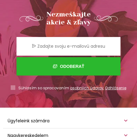
Nezmeškajte
akcie & zľavy
ODOBERAŤ
Súhlasím so spracovaním
osobných údajov
,
Odhlásenie
Ügyfeleink számára
Nagykereskedelem