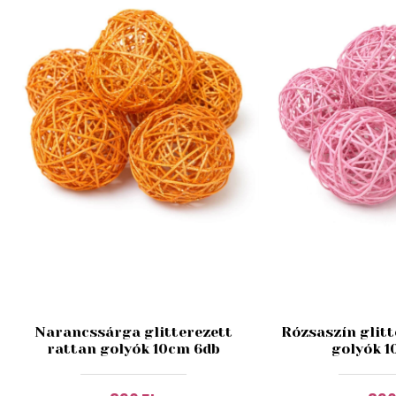
Narancssárga glitterezett
Rózsaszín glitt
rattan golyók 10cm 6db
golyók 1