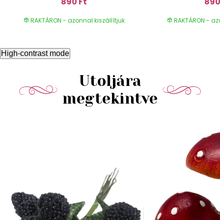
890 Ft
890
RAKTÁRON - azonnal kiszállítjuk
RAKTÁRON - azon
High-contrast mode
Utoljára
megtekintve