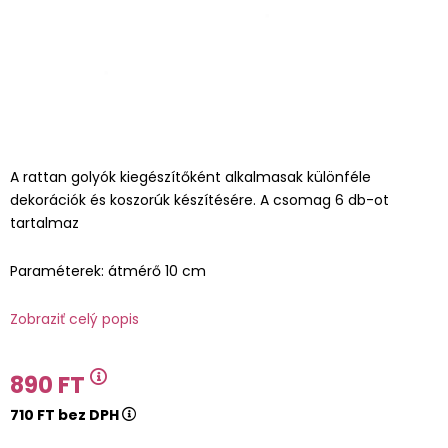
A rattan golyók kiegészítőként alkalmasak különféle
dekorációk és koszorúk készítésére. A csomag 6 db-ot
tartalmaz
Paraméterek: átmérő 10 cm
Zobraziť celý popis
890 FT
710 FT bez DPH