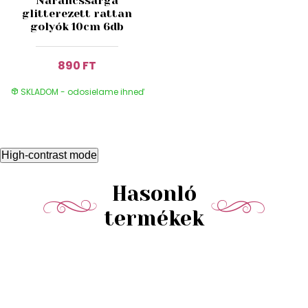
Narancssárga
glitterezett rattan
golyók 10cm 6db
890 FT
SKLADOM - odosielame ihneď
High-contrast mode
Hasonló
termékek