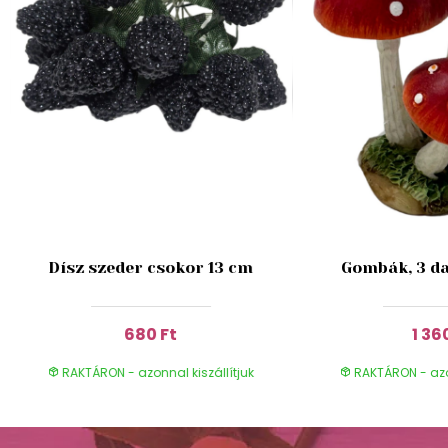
Dísz szeder csokor 13 cm
Gombák, 3 da
680 Ft
1 36
RAKTÁRON - azonnal kiszállítjuk
RAKTÁRON - azon