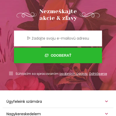
Nezmeškajte
akcie & zľavy
ODOBERAŤ
Súhlasím so spracovaním
osobných údajov
,
Odhlásenie
Ügyfeleink számára
Nagykereskedelem