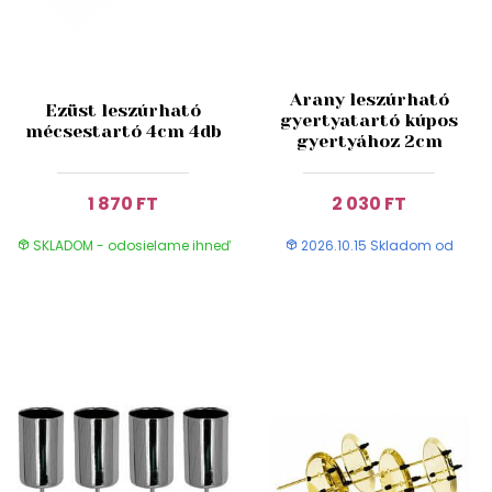
Arany leszúrható
Ezüst leszúrható
gyertyatartó kúpos
mécsestartó 4cm 4db
gyertyához 2cm
1 870 FT
2 030 FT
SKLADOM - odosielame ihneď
2026.10.15 Skladom od