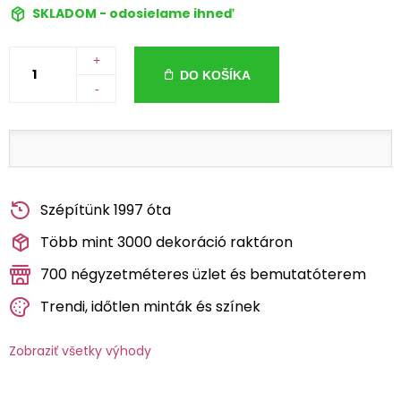
SKLADOM - odosielame ihneď
+
DO KOŠÍKA
-
Szépítünk 1997 óta
Több mint 3000 dekoráció raktáron
700 négyzetméteres üzlet és bemutatóterem
Trendi, időtlen minták és színek
Zobraziť všetky výhody