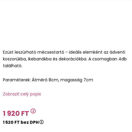
Ezüst leszúrható mécsestartó - ideális elemként az ádventi
koszorúkba, ikebanákba és dekorációkba. A csomagban 4db
található.
Paraméterek: Átmérő 8cm, magasság 7cm
Zobraziť celý popis
1 920 FT
1 520 FT bez DPH