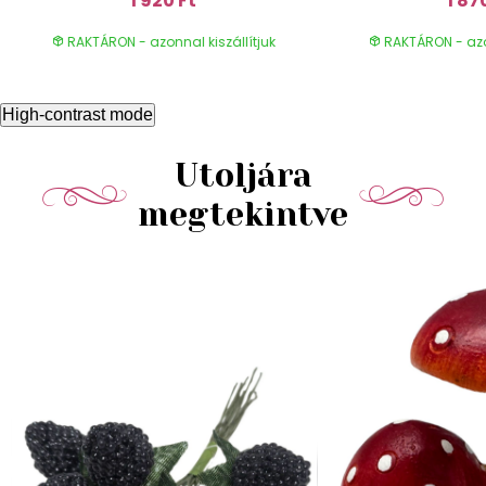
1 920 Ft
1 87
RAKTÁRON - azonnal kiszállítjuk
RAKTÁRON - azon
High-contrast mode
Utoljára
megtekintve