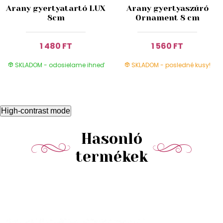
Arany gyertyatartó LUX
Arany gyertyaszúró
8cm
Ornament 8 cm
1 480 FT
1 560 FT
SKLADOM - odosielame ihneď
SKLADOM - posledné kusy!
High-contrast mode
Hasonló
termékek