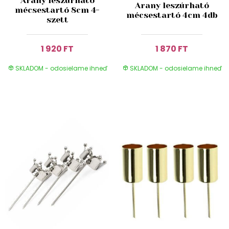
Arany leszúrható
Arany leszúrható
mécsestartó 8cm 4-
mécsestartó 4cm 4db
szett
1 920 FT
1 870 FT
SKLADOM - odosielame ihneď
SKLADOM - odosielame ihneď