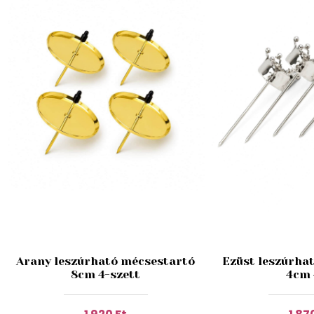
Arany leszúrható mécsestartó
Ezüst leszúrha
8cm 4-szett
4cm 