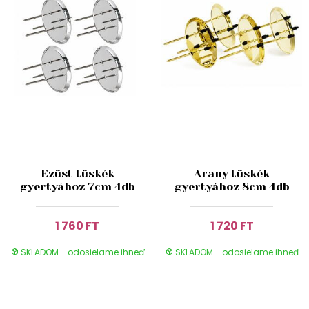
Ezüst tüskék
Arany tüskék
gyertyához 7cm 4db
gyertyához 8cm 4db
1 760 FT
1 720 FT
SKLADOM - odosielame ihneď
SKLADOM - odosielame ihneď