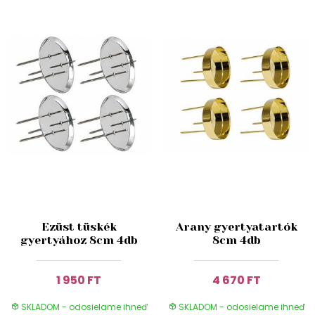
Ezüst tüskék
Arany gyertyatartók
gyertyához 8cm 4db
8cm 4db
1 950 FT
4 670 FT
SKLADOM - odosielame ihneď
SKLADOM - odosielame ihneď