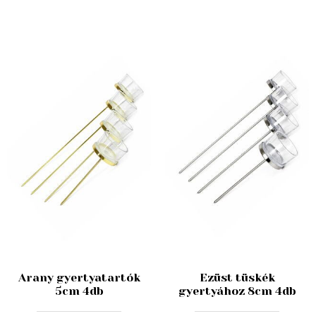
Arany gyertyatartók
Ezüst tüskék
5cm 4db
gyertyához 8cm 4db