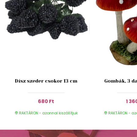
Dísz szeder csokor 13 cm
Gombák, 3 da
680 Ft
1 36
RAKTÁRON - azonnal kiszállítjuk
RAKTÁRON - azon