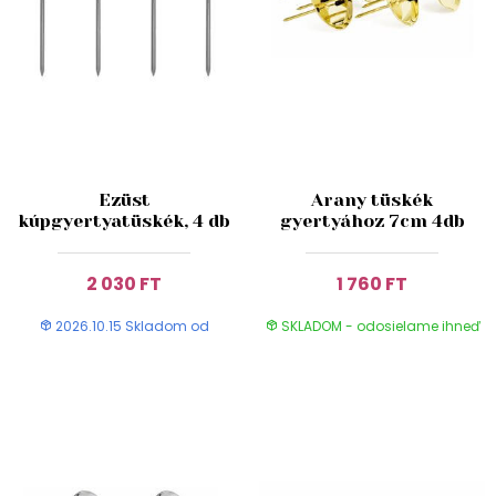
Ezüst
Arany tüskék
kúpgyertyatüskék, 4 db
gyertyához 7cm 4db
2 030 FT
1 760 FT
2026.10.15 Skladom od
SKLADOM - odosielame ihneď