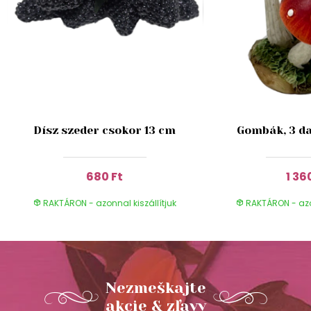
Dísz szeder csokor 13 cm
Gombák, 3 da
680 Ft
1 36
RAKTÁRON - azonnal kiszállítjuk
RAKTÁRON - azon
Nezmeškajte
akcie & zľavy