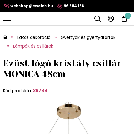
webshop@ewalds.hu
96 884 138
Lakás dekoráció
Gyertyák és gyertyatartók
Lámpák és csillárok
Ezüst lógó kristály csillár
MONICA 48cm
28739
Kód produktu: