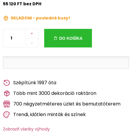
55 120 FT bez DPH
SKLADOM - posledné kusy!
+
DO KOŠÍKA
-
Szépítünk 1997 óta
Több mint 3000 dekoráció raktáron
700 négyzetméteres üzlet és bemutatóterem
Trendi, időtlen minták és színek
Zobraziť všetky výhody