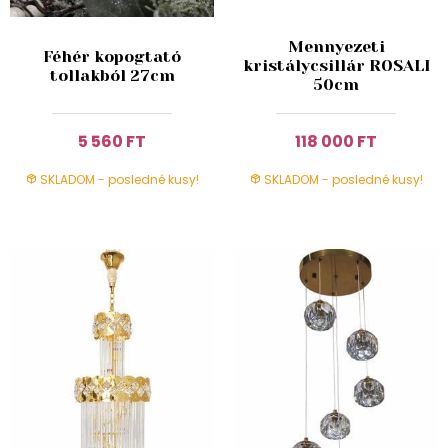
Mennyezeti
Féhér kopogtató
kristálycsillár ROSALI
tollakból 27cm
50cm
5 560 FT
118 000 FT
SKLADOM - posledné kusy!
SKLADOM - posledné kusy!