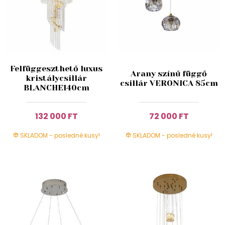
Felfüggeszthető luxus
Arany színű függő
kristálycsillár
csillár VERONICA 85cm
BLANCHE140cm
132 000 FT
72 000 FT
SKLADOM - posledné kusy!
SKLADOM - posledné kusy!