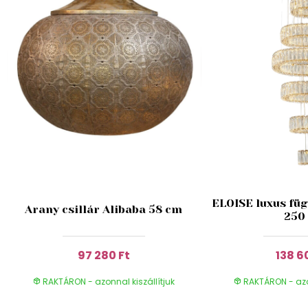
ELOISE luxus füg
Arany csillár Alibaba 58 cm
250
97 280 Ft
138 6
RAKTÁRON - azonnal kiszállítjuk
RAKTÁRON - azon