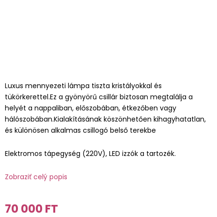
Luxus mennyezeti lámpa tiszta kristályokkal és
tükörkerettel.Ez a gyönyörű csillár biztosan megtalálja a
helyét a nappaliban, előszobában, étkezőben vagy
hálószobában.Kialakításának köszönhetően kihagyhatatlan,
és különösen alkalmas csillogó belső terekbe
Elektromos tápegység (220V), LED izzók a tartozék.
Zobraziť celý popis
70 000 FT