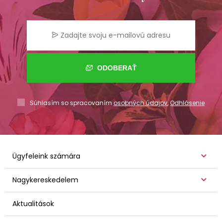
ODOBERAŤ
Súhlasím so spracovaním
osobných údajov
,
Odhlásenie
Ügyfeleink számára
Nagykereskedelem
Aktualitások