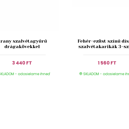
rany szalvétagyűrű
Fehér-ezüst színű dí
drágakövekkel
szalvétakarikák 3-sz
3 440 FT
1 560 FT
KLADOM - odosielame ihneď
SKLADOM - odosielame i