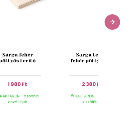
Sárga fehér
Sárga terítő
pöttyös terítő
fehér pöttyökkel
1 980 Ft
2 380 Ft
RAKTÁRON - azonnal
RAKTÁRON - azonnal
kiszállítjuk
kiszállítjuk