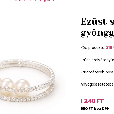
Ezüst 
gyöngg
219
Kód produktu:
Ezüst, szalvétagyű
Paraméterek: hos
Anyagösszetétel: s
1 240 FT
980 FT bez DPH