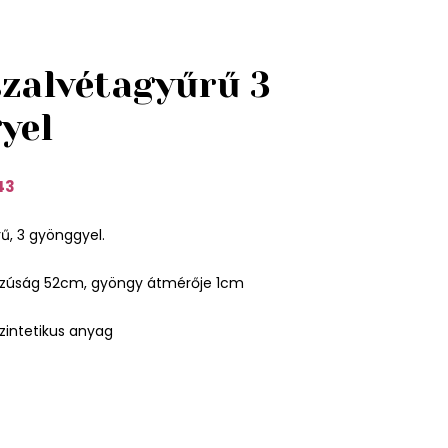
szalvétagyűrű 3
yel
43
rű, 3 gyönggyel.
szúság 52cm, gyöngy átmérője 1cm
zintetikus anyag