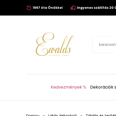
1997 óta Önökkel
Ingyenes szállítás 20 0
Kedvezmények %
Dekorációk s
Domov
Lakás dekoráció
Tálalás és teríté