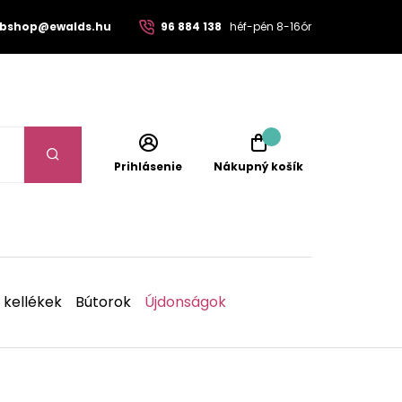
bshop@ewalds.hu
96 884 138
héf-pén 8-16ór
Prihlásenie
Nákupný košík
 kellékek
Bútorok
Újdonságok