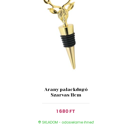
Arany palackdugó
Szarvas 11cm
1 680 FT
SKLADOM - odosielame ihneď