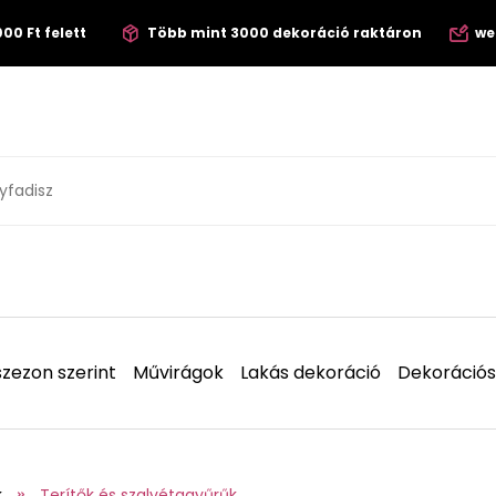
00 Ft felett
Több mint 3000 dekoráció raktáron
we
zezon szerint
Művirágok
Lakás dekoráció
Dekorációs
k
Terítők és szalvétagyűrűk