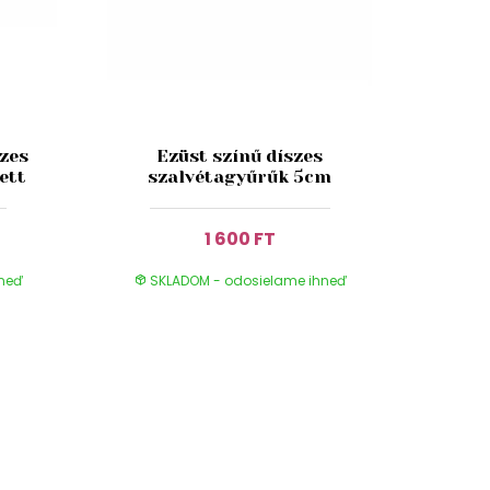
szes
Ezüst színű díszes
ett
szalvétagyűrűk 5cm
1 600 FT
hneď
SKLADOM - odosielame ihneď