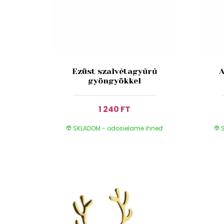
Ezüst szalvétagyűrű
A
gyöngyökkel
1 240 FT
SKLADOM - odosielame ihneď
S