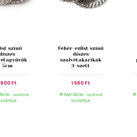
üst színű
Fehér-ezüst színű
díszes
díszes
vétagyűrűk
szalvétakarikák
5cm
3-szett
1 600 Ft
1 560 Ft
ÁRON - azonnal
RAKTÁRON - azonnal
iszállítjuk
kiszállítjuk