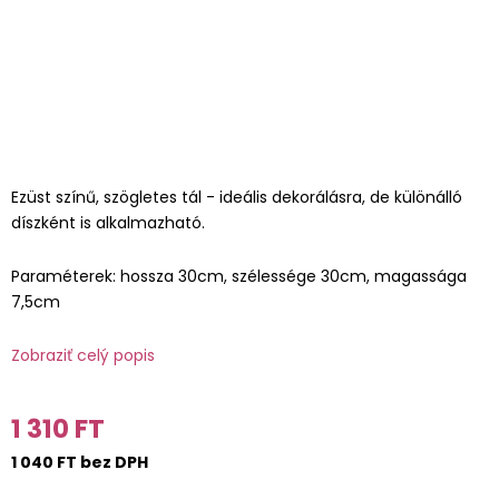
Ezüst színű, szögletes tál - ideális dekorálásra, de különálló
díszként is alkalmazható.
Paraméterek: hossza 30cm, szélessége 30cm, magassága
7,5cm
Zobraziť celý popis
1 310 FT
1 040 FT bez DPH