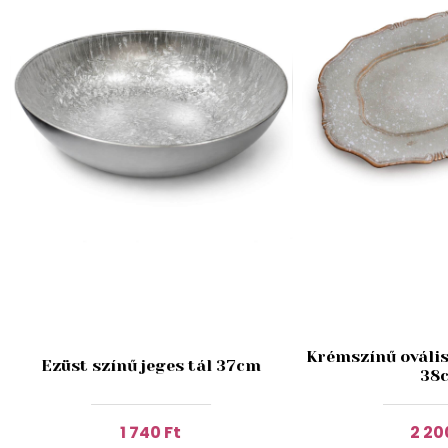
Krémszínű ovális
Ezüst színű jeges tál 37cm
38
1 740 Ft
2 20