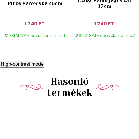
Ezüst színű jeges tál
Piros szivecske 26cm
37cm
1 240 FT
1 740 FT
SKLADOM - odosielame ihneď
SKLADOM - odosielame ihneď
High-contrast mode
Hasonló
termékek