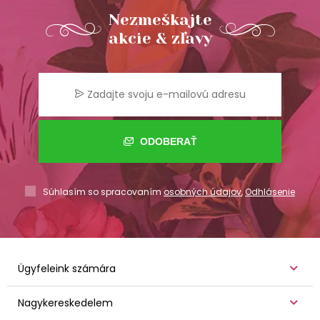
Nezmeškajte
akcie & zľavy
ODOBERAŤ
Súhlasím so spracovaním
osobných údajov
,
Odhlásenie
Ügyfeleink számára
Nagykereskedelem