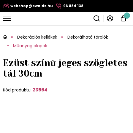
webshop@ewalds.hu
96 884 138
Dekorációs kellékek
Dekorálható tárolók
Műanyag alapok
Ezüst színű jeges szögletes
tál 30cm
23564
Kód produktu: