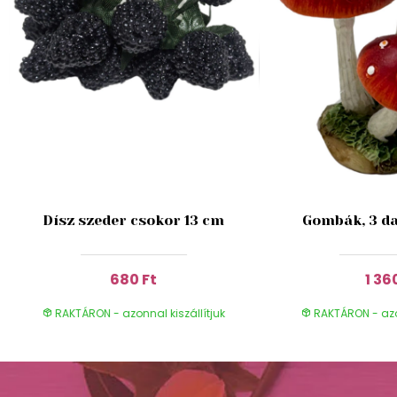
Dísz szeder csokor 13 cm
Gombák, 3 da
680 Ft
1 36
RAKTÁRON - azonnal kiszállítjuk
RAKTÁRON - azon