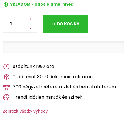
SKLADOM - odosielame ihneď
+
DO KOŠÍKA
-
Szépítünk 1997 óta
Több mint 3000 dekoráció raktáron
700 négyzetméteres üzlet és bemutatóterem
Trendi, időtlen minták és színek
Zobraziť všetky výhody