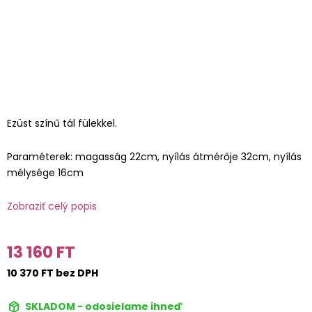
Ezüst színű tál fülekkel.
Paraméterek: magasság 22cm, nyílás átmérője 32cm, nyílás
mélysége 16cm
Zobraziť celý popis
13 160 FT
10 370 FT bez DPH
SKLADOM - odosielame ihneď