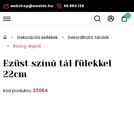
webshop@ewalds.hu
96 884 138
Dekorációs kellékek
Dekorálható tárolók
Bádog alapok
Ezüst színű tál fülekkel
22cm
23064
Kód produktu: