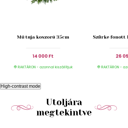
Mű tuja koszorú 35cm
Szürke fonott
14 000 Ft
26 05
RAKTÁRON - azonnal kiszállítjuk
RAKTÁRON - azon
High-contrast mode
Utoljára
megtekintve