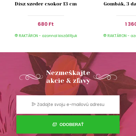
Dísz szeder csokor 13 cm
Gombák, 3 da
680 Ft
1 36
RAKTÁRON - azonnal kiszállítjuk
RAKTÁRON - azon
Nezmeškajte
akcie & zľavy
ODOBERAŤ