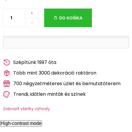
+
DO KOŠÍKA
-
Szépítünk 1997 óta
Több mint 3000 dekoráció raktáron
700 négyzetméteres üzlet és bemutatóterem
Trendi, időtlen minták és színek
Zobraziť všetky výhody
High-contrast mode