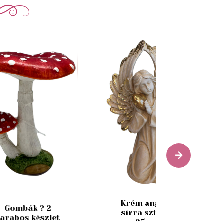
Krém angyal
Gombák ? 2
sírra szívvel
arabos készlet