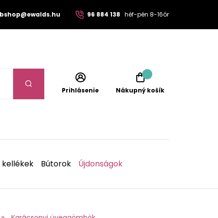
bshop@ewalds.hu
96 884 138
héf-pén 8-16ór
Prihlásenie
Nákupný košík
 kellékek
Bútorok
Újdonságok
Karácsonyi üveggömbök