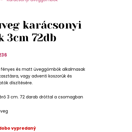
üveg karácsonyi
 3cm 72db
236
ú fényes és matt üveggömbök alkalmasak
asztásra, vagy adventi koszorúk és
tók díszítésére.
rő 3 cm. 72 darab dróttal a csomagban
üveg
odobo vypredaný