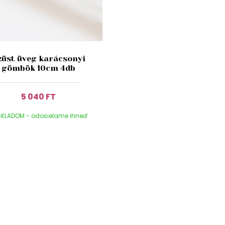
züst üveg karácsonyi
gömbök 10cm 4db
5 040 FT
KLADOM - odosielame ihneď