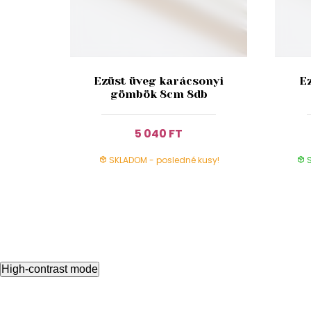
Ezüst üveg karácsonyi
E
gömbök 8cm 8db
5 040 FT
SKLADOM - posledné kusy!
S
High-contrast mode