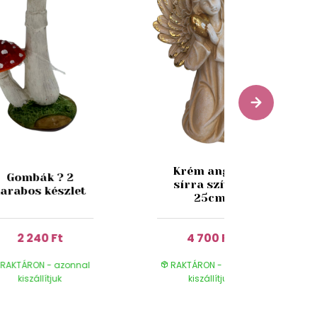
Krém angyal
Gombák ? 2
sírra szívvel
arabos készlet
25cm
2 240 Ft
4 700 Ft
RAKTÁRON - azonnal
RAKTÁRON - azonnal
kiszállítjuk
kiszállítjuk