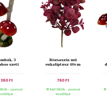
mbák, 3
Rózsaszín mű
abos szett
eukaliptusz 40cm
d
1 360 Ft
760 Ft
ÁRON - azonnal
RAKTÁRON - azonnal
iszállítjuk
kiszállítjuk