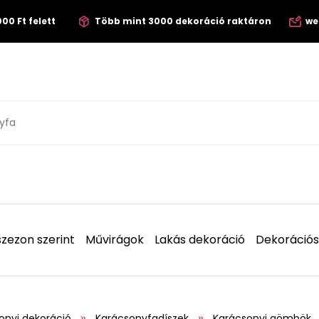
00 Ft felett
Több mint 3000 dekoráció raktáron
we
zezon szerint
Művirágok
Lakás dekoráció
Dekorációs
onyi dekoráció
Karácsonyfadíszek
Karácsonyi gömbök