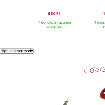
Ft
680 Ft
- azonnal
RAKTÁRON - azonnal
RAKT
ítjuk
kiszállítjuk
k
High-contrast mode