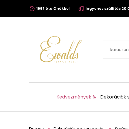
1997 óta Önökkel
Ingyenes szállítás 20 0
Kedvezmények %
Dekorációk s
Domov
Dekorációk szezon szerint
Karács