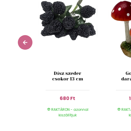
zín mű
Dísz szeder
Go
rózsa
csokor 13 cm
dar
 27cm
 Ft
680 Ft
- azonnal
RAKTÁRON - azonnal
RAKT
ítjuk
kiszállítjuk
k