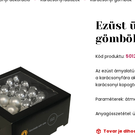
Ezüst 
gömbök
501
Kód produktu:
Az ezüst árnyalat
a karácsonyfára ak
karácsonyi kopogta
Paraméterek: átmé
Anyagösszetétel: 
Tovar je dlh