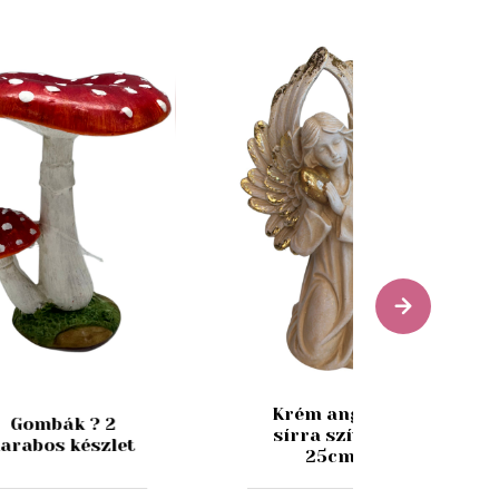
Krém angyal
Gombák ? 2
sírra szívvel
arabos készlet
25cm