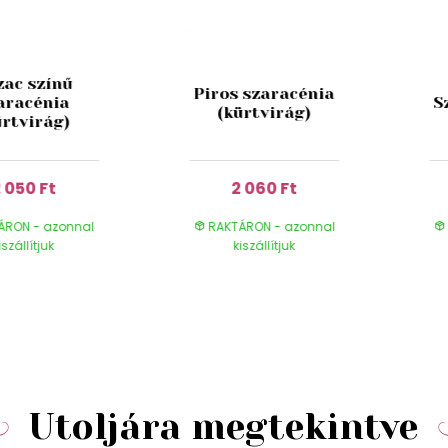
zac színű
Piros szaracénia
aracénia
S
(kürtvirág)
ürtvirág)
 050 Ft
2 060 Ft
ÁRON - azonnal
RAKTÁRON - azonnal
iszállítjuk
kiszállítjuk
Utoljára megtekintve