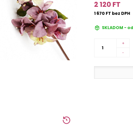
2 120 FT
1 670 FT bez DPH
SKLADOM - od
+
-