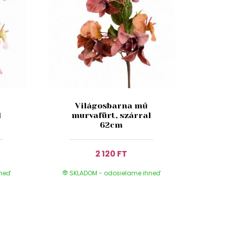
Világosbarna mű
l
murvafürt, szárral
62cm
2 120 FT
hneď
SKLADOM - odosielame ihneď