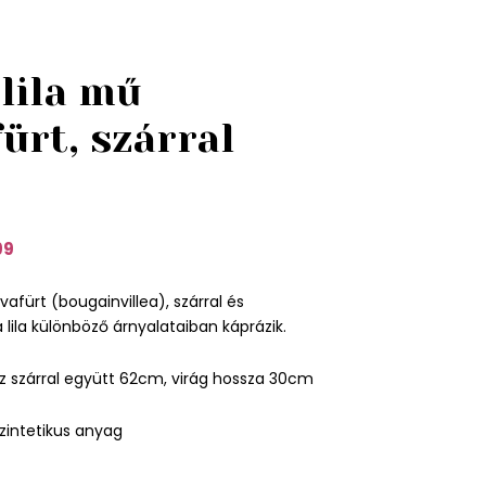
lila mű
ürt, szárral
99
vafürt (bougainvillea), szárral és
 a lila különböző árnyalataiban káprázik.
z szárral együtt 62cm, virág hossza 30cm
zintetikus anyag