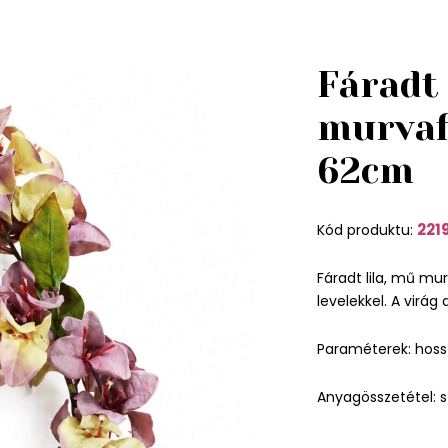
Fáradt 
murvaf
62cm
221
Kód produktu:
Fáradt lila, mű mur
levelekkel. A virág
Paraméterek: hoss
Anyagösszetétel: s