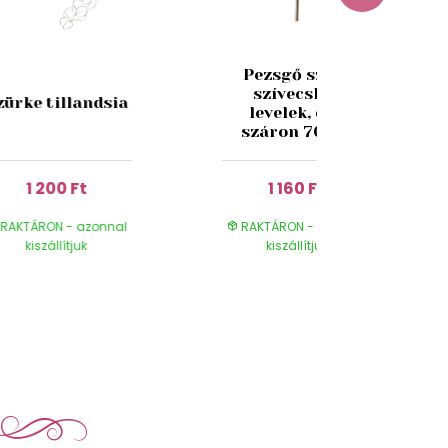
Pezsgő színű
szívecskés
zürke tillandsia
levelek, egy
száron 70 cm
1 200 Ft
1 160 Ft
RAKTÁRON - azonnal
RAKTÁRON - azonnal
kiszállítjuk
kiszállítjuk