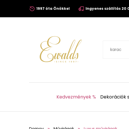
1997 óta Önökkel
Ingyenes szállítás 20 0
Kedvezmények %
Dekorációk s
Domov
Művirágok
Luxus művirágok