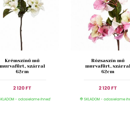
Krémszínű mű
Rózsaszín mű
murvafürt, szárral
murvafürt, szárra
62cm
62cm
2 120 FT
2 120 FT
KLADOM - odosielame ihneď
SKLADOM - odosielame i