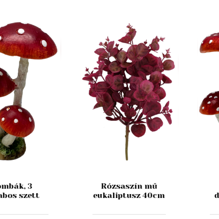
mbák, 3
Rózsaszín mű
abos szett
eukaliptusz 40cm
d