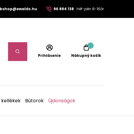
bshop@ewalds.hu
96 884 138
héf-pén 8-16ór
Prihlásenie
Nákupný košík
 kellékek
Bútorok
Újdonságok