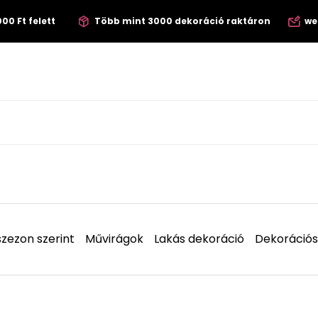
00 Ft felett
Több mint 3000 dekoráció raktáron
we
zezon szerint
Művirágok
Lakás dekoráció
Dekorációs