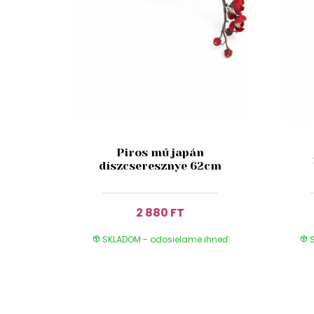
Piros mű japán
díszcseresznye 62cm
2 880 FT
SKLADOM - odosielame ihneď
S