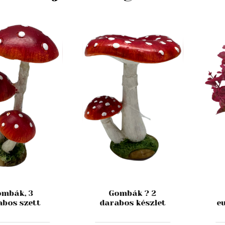
mbák, 3
Gombák ? 2
abos szett
darabos készlet
e