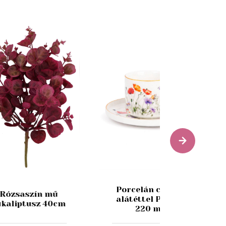
Porcelán csésze
Rózsaszín mű
alátéttel Pipacs
ukaliptusz 40cm
220 ml