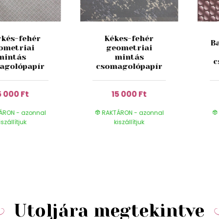
rkés-fehér
Kékes-fehér
B
ometriai
geometriai
mintás
mintás
c
agolópapír
csomagolópapír
5 000 Ft
15 000 Ft
ÁRON - azonnal
RAKTÁRON - azonnal
iszállítjuk
kiszállítjuk
Utoljára megtekintve