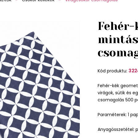
Fehér-
mintá
csomag
322
Kód produktu:
Fehér-kék geometr
virágok, sütik és 
csomagolás 500 pa
Paraméterek: 1 pap
Anyagösszetétel: p