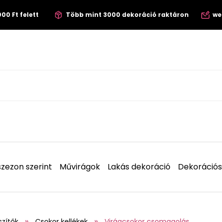
00 Ft felett
Több mint 3000 dekoráció raktáron
we
zezon szerint
Művirágok
Lakás dekoráció
Dekorációs
szítők
Csokor kellékek
Virágcsokor csomagolás