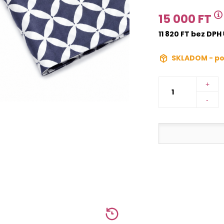
15 000 FT
11 820 FT bez DPH
SKLADOM - po
+
-