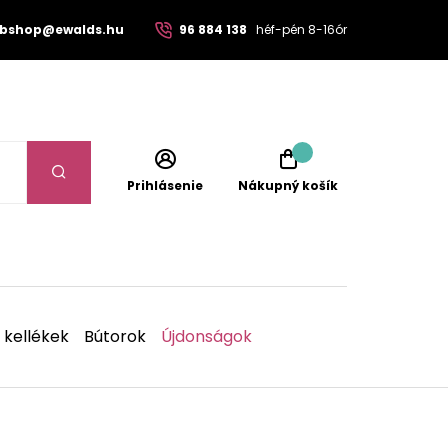
bshop@ewalds.hu
96 884 138
héf-pén 8-16ór
Prihlásenie
Nákupný košík
 kellékek
Bútorok
Újdonságok