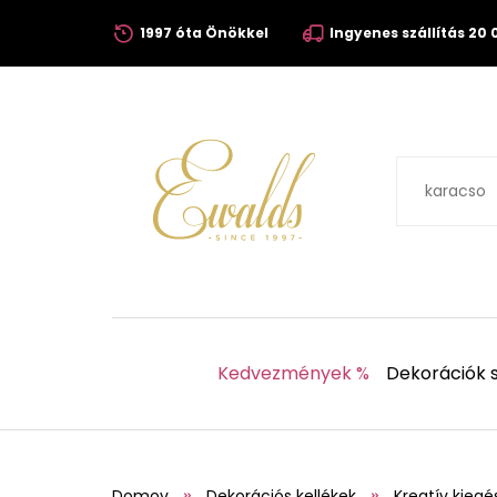
1997 óta Önökkel
Ingyenes szállítás 20 0
Kedvezmények %
Dekorációk s
Domov
Dekorációs kellékek
Kreatív kiegé