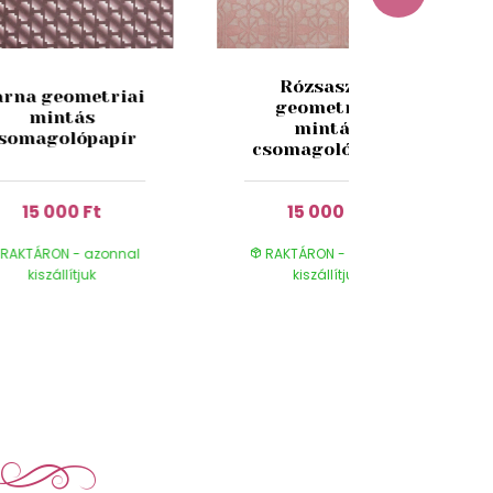
Rózsaszín
arna geometriai
geometriai
mintás
mintás
somagolópapír
csomagolópapír
15 000 Ft
15 000 Ft
RAKTÁRON - azonnal
RAKTÁRON - azonnal
kiszállítjuk
kiszállítjuk