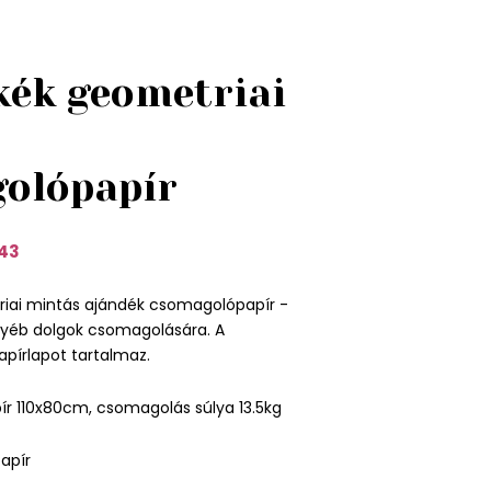
kék geometriai
s
olópapír
43
iai mintás ajándék csomagolópapír -
egyéb dolgok csomagolására. A
pírlapot tartalmaz.
ír 110x80cm, csomagolás súlya 13.5kg
apír