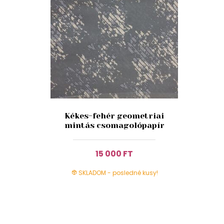
Kékes-fehér geometriai
mintás csomagolópapír
15 000 FT
SKLADOM - posledné kusy!