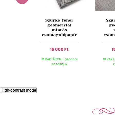
Szürke-fehér
Szü
r csíkos
geometriai
ge
lópapír
mintás
csomagolópapír
csom
0 Ft
15 000 Ft
1
- azonnal
RAKTÁRON - azonnal
RAKT
ítjuk
kiszállítjuk
k
High-contrast mode