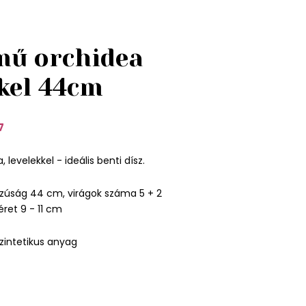
mű orchidea
kkel 44cm
7
 levelekkel - ideális benti dísz.
zúság 44 cm, virágok száma 5 + 2
ret 9 - 11 cm
zintetikus anyag