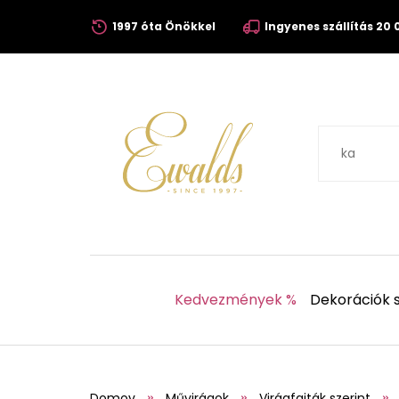
1997 óta Önökkel
Ingyenes szállítás 20 0
Kedvezmények %
Dekorációk s
Domov
Művirágok
Virágfajták szerint