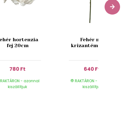
ehér hortenzia
Fehér mű
fej 20cm
krizantém 65cm
780 Ft
640 Ft
RAKTÁRON - azonnal
RAKTÁRON - azonnal
kiszállítjuk
kiszállítjuk