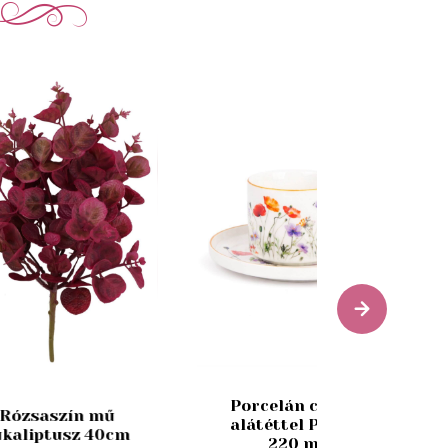
Porcelán csésze
Rózsaszín mű
alátéttel Pipacs
ukaliptusz 40cm
220 ml