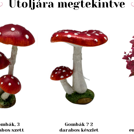
Utoljára megtekintve
mbák, 3
Gombák ? 2
abos szett
darabos készlet
e