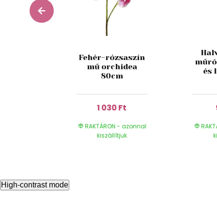
Hal
Fehér-rózsaszín
 kúszó
műró
mű orchidea
ia 89cm
és 
80cm
 Ft
1 030 Ft
- azonnal
RAKTÁRON - azonnal
RAKT
ítjuk
kiszállítjuk
k
High-contrast mode