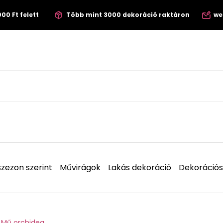
00 Ft felett
Több mint 3000 dekoráció raktáron
we
zezon szerint
Művirágok
Lakás dekoráció
Dekorációs
Mű orchidea