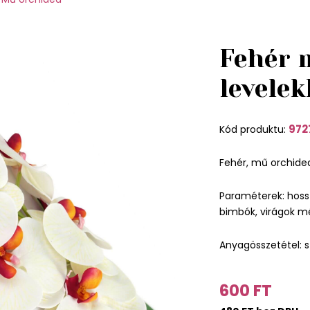
Fehér 
levele
972
Kód produktu:
Fehér, mű orchidea,
Paraméterek: hoss
bimbók, virágok mé
Anyagösszetétel: s
600 FT