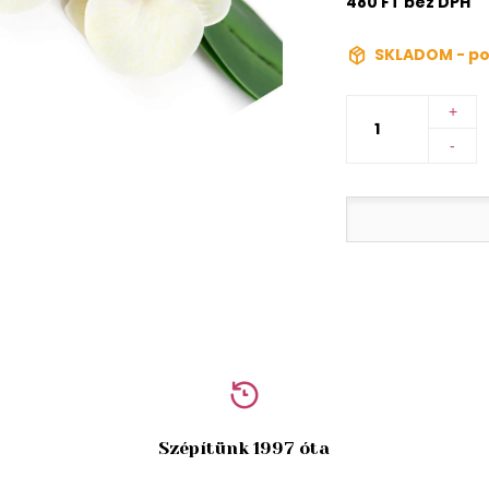
480 FT bez DPH
SKLADOM - po
+
-
Szépítünk 1997 óta