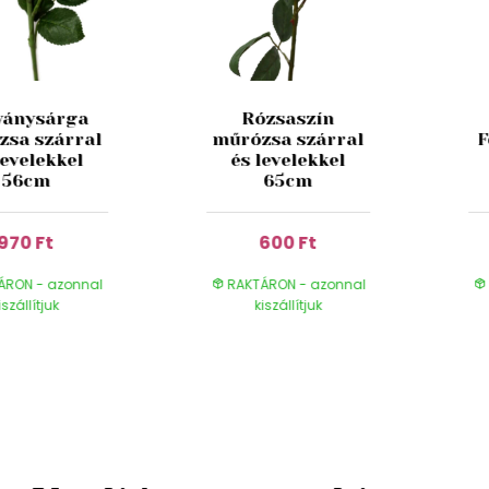
ványsárga
Rózsaszín
zsa szárral
műrózsa szárral
F
levelekkel
és levelekkel
56cm
65cm
970 Ft
600 Ft
ÁRON - azonnal
RAKTÁRON - azonnal
iszállítjuk
kiszállítjuk