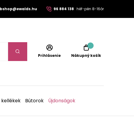
bshop@ewalds.hu
96 884 138
héf-pén 8-16ór
Prihlásenie
Nákupný košík
 kellékek
Bútorok
Újdonságok