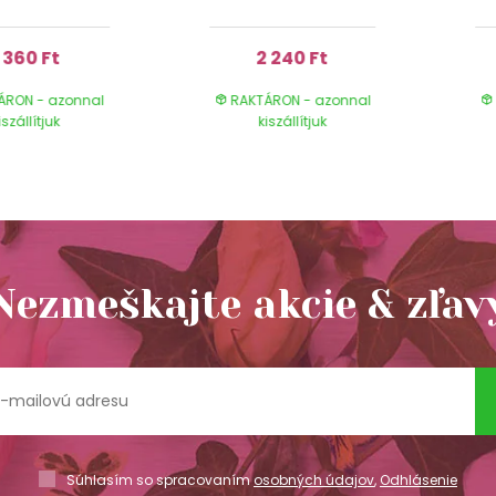
1 360 Ft
2 240 Ft
ÁRON - azonnal
RAKTÁRON - azonnal
iszállítjuk
kiszállítjuk
Nezmeškajte akcie & zľav
Súhlasím so spracovaním
osobných údajov
,
Odhlásenie